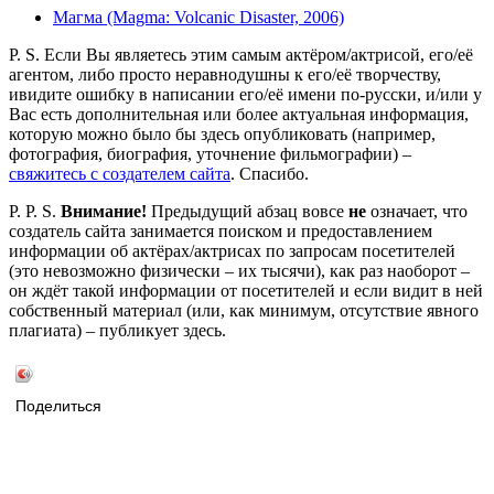
Магма (Magma: Volcanic Disaster, 2006)
P. S. Если Вы являетесь этим самым актёром/актрисой, его/её
агентом, либо просто неравнодушны к его/её творчеству,
ивидите ошибку в написании его/её имени по-русски, и/или у
Вас есть дополнительная или более актуальная информация,
которую можно было бы здесь опубликовать (например,
фотография, биография, уточнение фильмографии) –
свяжитесь с создателем сайта
. Спасибо.
P. P. S.
Внимание!
Предыдущий абзац вовсе
не
означает, что
создатель сайта занимается поиском и предоставлением
информации об актёрах/актрисах по запросам посетителей
(это невозможно физически – их тысячи), как раз наоборот –
он ждёт такой информации от посетителей и если видит в ней
собственный материал (или, как минимум, отсутствие явного
плагиата) – публикует здесь.
Поделиться