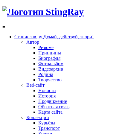
≡
Станислав.ру
Думай, действуй, твори!
Автор
Резюме
Принципы
Биография
Фотоальбом
Видеоархив
Родина
Творчество
Веб-сайт
Новости
История
Продвижение
Обратная связь
Карта сайта
Коллекции
Курьёзы
Транспорт
Кошки