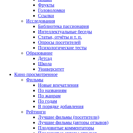
Фрукты
Головоломки
Ссылки
Исследования
Библиотека пассионария
Интеллектуальные беседы
Статьи, отчёты и т. п.
Опросы посетителей
Психологические тесты
Образование
Детсад
Школа
Университет
Кино
просмотренное
Фильмы
Новые впечатления
По названиям
По жанрам
По годам
В порядке добавления
Рейтинги
Лучшие фильмы (посетители)
Лучшие фильмы (авторы отзывов)
Плодовитые комментаторы