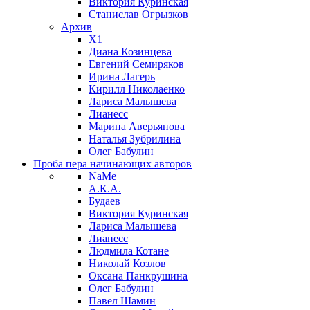
Виктория Куринская
Станислав Огрызков
Архив
X1
Диана Козинцева
Евгений Семиряков
Ирина Лагерь
Кирилл Николаенко
Лариса Малышева
Лианесс
Марина Аверьянова
Наталья Зубрилина
Олег Бабулин
Проба пера
начинающих авторов
NaMe
А.К.А.
Будаев
Виктория Куринская
Лариса Малышева
Лианесс
Людмила Котане
Николай Козлов
Оксана Панкрушина
Олег Бабулин
Павел Шамин