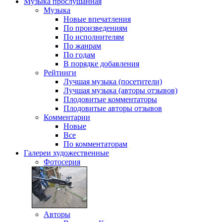
Музыка
прослушанная
Музыка
Новые впечатления
По произведениям
По исполнителям
По жанрам
По годам
В порядке добавления
Рейтинги
Лучшая музыка (посетители)
Лучшая музыка (авторы отзывов)
Плодовитые комментаторы
Плодовитые авторы отзывов
Комментарии
Новые
Все
По комментаторам
Галереи
художественные
Фотосерия
Авторы