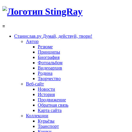
≡
Станислав.ру
Думай, действуй, твори!
Автор
Резюме
Принципы
Биография
Фотоальбом
Видеоархив
Родина
Творчество
Веб-сайт
Новости
История
Продвижение
Обратная связь
Карта сайта
Коллекции
Курьёзы
Транспорт
Кошки