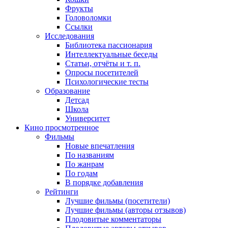
Фрукты
Головоломки
Ссылки
Исследования
Библиотека пассионария
Интеллектуальные беседы
Статьи, отчёты и т. п.
Опросы посетителей
Психологические тесты
Образование
Детсад
Школа
Университет
Кино
просмотренное
Фильмы
Новые впечатления
По названиям
По жанрам
По годам
В порядке добавления
Рейтинги
Лучшие фильмы (посетители)
Лучшие фильмы (авторы отзывов)
Плодовитые комментаторы