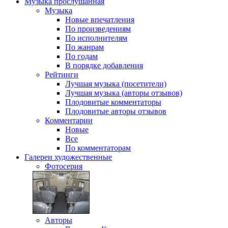
Музыка
прослушанная
Музыка
Новые впечатления
По произведениям
По исполнителям
По жанрам
По годам
В порядке добавления
Рейтинги
Лучшая музыка (посетители)
Лучшая музыка (авторы отзывов)
Плодовитые комментаторы
Плодовитые авторы отзывов
Комментарии
Новые
Все
По комментаторам
Галереи
художественные
Фотосерия
Авторы