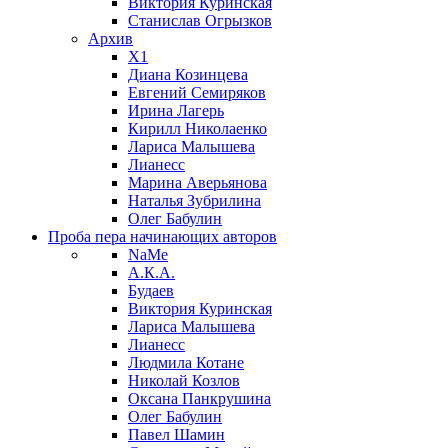
Виктория Куринская
Станислав Огрызков
Архив
X1
Диана Козинцева
Евгений Семиряков
Ирина Лагерь
Кирилл Николаенко
Лариса Малышева
Лианесс
Марина Аверьянова
Наталья Зубрилина
Олег Бабулин
Проба пера
начинающих авторов
NaMe
А.К.А.
Будаев
Виктория Куринская
Лариса Малышева
Лианесс
Людмила Котане
Николай Козлов
Оксана Панкрушина
Олег Бабулин
Павел Шамин