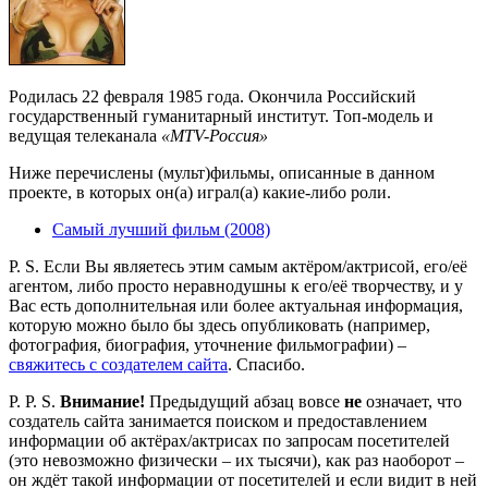
Родилась 22 февраля 1985 года. Окончила Российский
государственный гуманитарный институт. Топ-модель и
ведущая телеканала
«MTV-Россия»
Ниже перечислены (мульт)фильмы, описанные в данном
проекте, в которых он(а) играл(а) какие-либо роли.
Самый лучший фильм (2008)
P. S. Если Вы являетесь этим самым актёром/актрисой, его/её
агентом, либо просто неравнодушны к его/её творчеству, и у
Вас есть дополнительная или более актуальная информация,
которую можно было бы здесь опубликовать (например,
фотография, биография, уточнение фильмографии) –
свяжитесь с создателем сайта
. Спасибо.
P. P. S.
Внимание!
Предыдущий абзац вовсе
не
означает, что
создатель сайта занимается поиском и предоставлением
информации об актёрах/актрисах по запросам посетителей
(это невозможно физически – их тысячи), как раз наоборот –
он ждёт такой информации от посетителей и если видит в ней