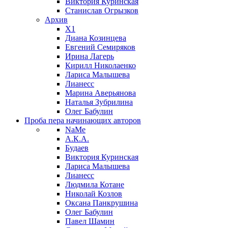
Виктория Куринская
Станислав Огрызков
Архив
X1
Диана Козинцева
Евгений Семиряков
Ирина Лагерь
Кирилл Николаенко
Лариса Малышева
Лианесс
Марина Аверьянова
Наталья Зубрилина
Олег Бабулин
Проба пера
начинающих авторов
NaMe
А.К.А.
Будаев
Виктория Куринская
Лариса Малышева
Лианесс
Людмила Котане
Николай Козлов
Оксана Панкрушина
Олег Бабулин
Павел Шамин