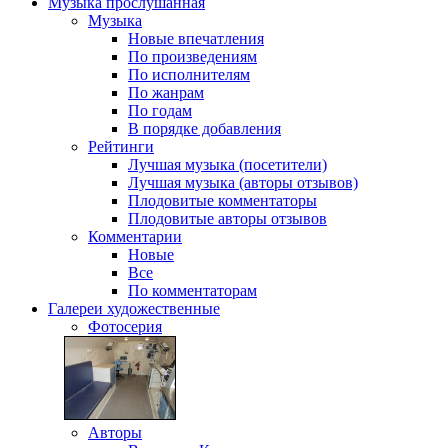
Музыка
прослушанная
Музыка
Новые впечатления
По произведениям
По исполнителям
По жанрам
По годам
В порядке добавления
Рейтинги
Лучшая музыка (посетители)
Лучшая музыка (авторы отзывов)
Плодовитые комментаторы
Плодовитые авторы отзывов
Комментарии
Новые
Все
По комментаторам
Галереи
художественные
Фотосерия
Авторы