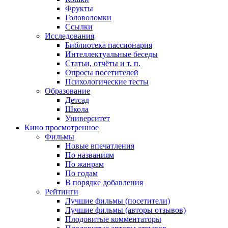
Фрукты
Головоломки
Ссылки
Исследования
Библиотека пассионария
Интеллектуальные беседы
Статьи, отчёты и т. п.
Опросы посетителей
Психологические тесты
Образование
Детсад
Школа
Университет
Кино
просмотренное
Фильмы
Новые впечатления
По названиям
По жанрам
По годам
В порядке добавления
Рейтинги
Лучшие фильмы (посетители)
Лучшие фильмы (авторы отзывов)
Плодовитые комментаторы