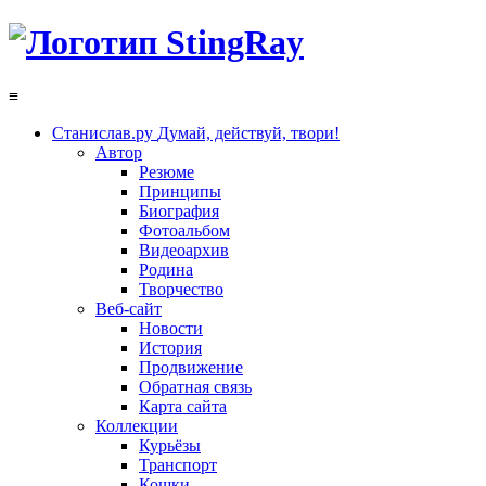
≡
Станислав.ру
Думай, действуй, твори!
Автор
Резюме
Принципы
Биография
Фотоальбом
Видеоархив
Родина
Творчество
Веб-сайт
Новости
История
Продвижение
Обратная связь
Карта сайта
Коллекции
Курьёзы
Транспорт
Кошки