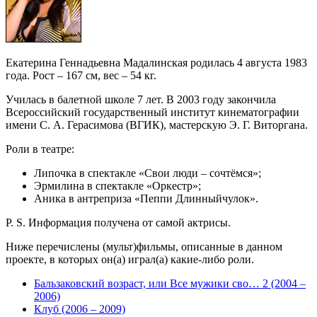
Екатерина Геннадьевна Мадалинская родилась 4 августа 1983
года. Рост – 167 см, вес – 54 кг.
Училась в балетной школе 7 лет. В 2003 году закончила
Всероссийский государственный институт кинематографии
имени С. А. Герасимова (ВГИК), мастерскую Э. Г. Виторгана.
Роли в театре:
Липочка в спектакле «Свои люди – сочтёмся»;
Эрмилина в спектакле «Оркестр»;
Аника в антреприза «Пеппи Длинныйчулок».
P. S. Информация получена от самой актрисы.
Ниже перечислены (мульт)фильмы, описанные в данном
проекте, в которых он(а) играл(а) какие-либо роли.
Бальзаковский возраст, или Все мужики сво… 2 (2004 –
2006)
Клуб (2006 – 2009)