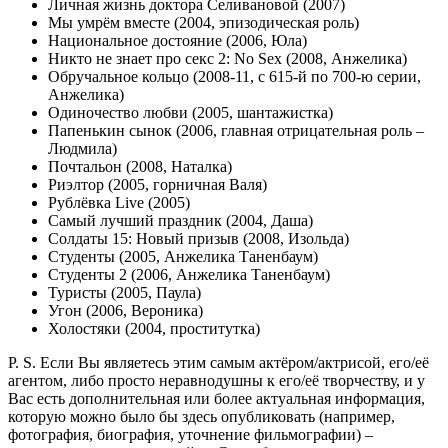
Личная жизнь доктора Селивановой (2007)
Мы умрём вместе (2004, эпизодическая роль)
Национальное достояние (2006, Юла)
Никто не знает про секс 2: No Sex (2008, Анжелика)
Обручальное кольцо (2008-11, c 615-й по 700-ю серии,
Анжелика)
Одиночество любви (2005, шантажистка)
Папенькин сынок (2006, главная отрицательная роль –
Людмила)
Почтальон (2008, Наталка)
Риэлтор (2005, горничная Валя)
Рублёвка Live (2005)
Самый лучший праздник (2004, Даша)
Солдаты 15: Новый призыв (2008, Изольда)
Студенты (2005, Анжелика Таненбаум)
Студенты 2 (2006, Анжелика Таненбаум)
Туристы (2005, Паула)
Угон (2006, Вероника)
Холостяки (2004, проститутка)
P. S. Если Вы являетесь этим самым актёром/актрисой, его/её
агентом, либо просто неравнодушны к его/её творчеству, и у
Вас есть дополнительная или более актуальная информация,
которую можно было бы здесь опубликовать (например,
фотография, биография, уточнение фильмографии) –