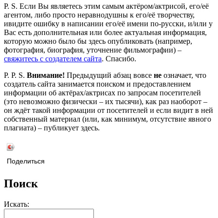
P. S. Если Вы являетесь этим самым актёром/актрисой, его/её
агентом, либо просто неравнодушны к его/её творчеству,
ивидите ошибку в написании его/её имени по-русски, и/или у
Вас есть дополнительная или более актуальная информация,
которую можно было бы здесь опубликовать (например,
фотография, биография, уточнение фильмографии) –
свяжитесь с создателем сайта
. Спасибо.
P. P. S.
Внимание!
Предыдущий абзац вовсе
не
означает, что
создатель сайта занимается поиском и предоставлением
информации об актёрах/актрисах по запросам посетителей
(это невозможно физически – их тысячи), как раз наоборот –
он ждёт такой информации от посетителей и если видит в ней
собственный материал (или, как минимум, отсутствие явного
плагиата) – публикует здесь.
Поделиться
Поиск
Искать: