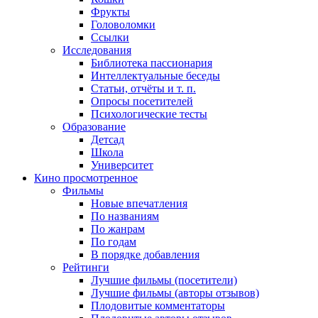
Фрукты
Головоломки
Ссылки
Исследования
Библиотека пассионария
Интеллектуальные беседы
Статьи, отчёты и т. п.
Опросы посетителей
Психологические тесты
Образование
Детсад
Школа
Университет
Кино
просмотренное
Фильмы
Новые впечатления
По названиям
По жанрам
По годам
В порядке добавления
Рейтинги
Лучшие фильмы (посетители)
Лучшие фильмы (авторы отзывов)
Плодовитые комментаторы