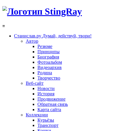
≡
Станислав.ру
Думай, действуй, твори!
Автор
Резюме
Принципы
Биография
Фотоальбом
Видеоархив
Родина
Творчество
Веб-сайт
Новости
История
Продвижение
Обратная связь
Карта сайта
Коллекции
Курьёзы
Транспорт
Кошки