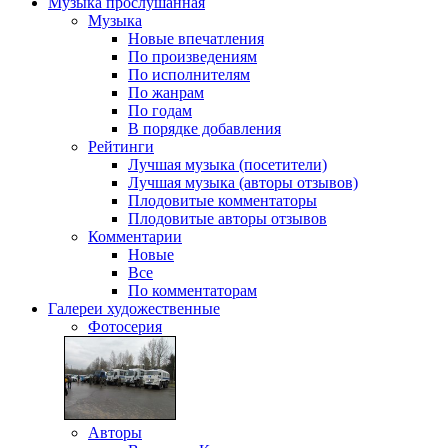
Музыка
прослушанная
Музыка
Новые впечатления
По произведениям
По исполнителям
По жанрам
По годам
В порядке добавления
Рейтинги
Лучшая музыка (посетители)
Лучшая музыка (авторы отзывов)
Плодовитые комментаторы
Плодовитые авторы отзывов
Комментарии
Новые
Все
По комментаторам
Галереи
художественные
Фотосерия
Авторы