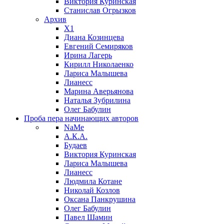
Виктория Куринская
Станислав Огрызков
Архив
X1
Диана Козинцева
Евгений Семиряков
Ирина Лагерь
Кирилл Николаенко
Лариса Малышева
Лианесс
Марина Аверьянова
Наталья Зубрилина
Олег Бабулин
Проба пера
начинающих авторов
NaMe
А.К.А.
Будаев
Виктория Куринская
Лариса Малышева
Лианесс
Людмила Котане
Николай Козлов
Оксана Панкрушина
Олег Бабулин
Павел Шамин