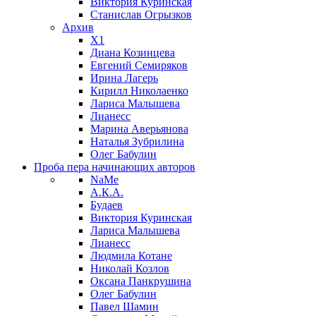
Виктория Куринская
Станислав Огрызков
Архив
X1
Диана Козинцева
Евгений Семиряков
Ирина Лагерь
Кирилл Николаенко
Лариса Малышева
Лианесс
Марина Аверьянова
Наталья Зубрилина
Олег Бабулин
Проба пера
начинающих авторов
NaMe
А.К.А.
Будаев
Виктория Куринская
Лариса Малышева
Лианесс
Людмила Котане
Николай Козлов
Оксана Панкрушина
Олег Бабулин
Павел Шамин