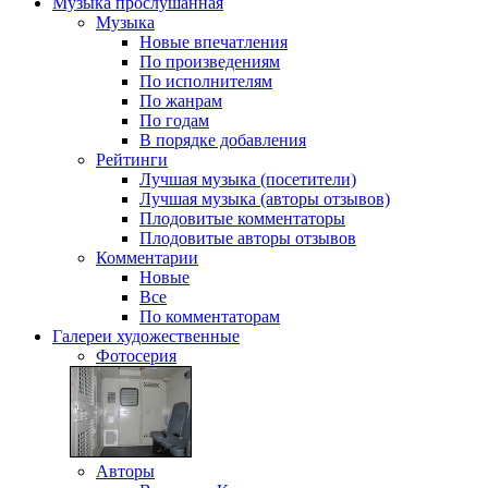
Музыка
прослушанная
Музыка
Новые впечатления
По произведениям
По исполнителям
По жанрам
По годам
В порядке добавления
Рейтинги
Лучшая музыка (посетители)
Лучшая музыка (авторы отзывов)
Плодовитые комментаторы
Плодовитые авторы отзывов
Комментарии
Новые
Все
По комментаторам
Галереи
художественные
Фотосерия
Авторы