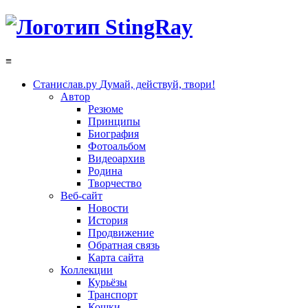
≡
Станислав.ру
Думай, действуй, твори!
Автор
Резюме
Принципы
Биография
Фотоальбом
Видеоархив
Родина
Творчество
Веб-сайт
Новости
История
Продвижение
Обратная связь
Карта сайта
Коллекции
Курьёзы
Транспорт
Кошки