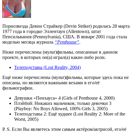
Порнозвезда Девин Страйкер (Devin Striker) родилась 28 марта
1977 года в городке Эллентаун (Allentown), штат
Пенсильвания (Pennsylvania), США. В январе 2001 года стала
моделью месяца журнала
“Penthouse”
.
Ниже перечислены (мульт)фильмы, описанные в данном
проекте, в которых он(а) играл(а) какие-либо роли.
Телеподставы (Lost Reality, 2004)
Ещё ниже перечислены (мульт)фильмы, которые здесь пока не
описаны, но являются важными вехами в его/её
фильмографии.
Девушки «Пенхауса» 4 (Girls of Penthouse 4, 2000)
Плэйбой: Никаких мальчиков, только девочки 3
(Playboy: No Boys Allowed, 100% Girls 3, 2005)
Телеподставы 2: Ещё худшее (Lost Reality 2: More of the
Worst, 2005)
P. S. Если Вы являетесь этим самым актёром/актрисой, его/её