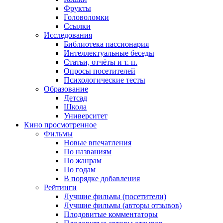
Фрукты
Головоломки
Ссылки
Исследования
Библиотека пассионария
Интеллектуальные беседы
Статьи, отчёты и т. п.
Опросы посетителей
Психологические тесты
Образование
Детсад
Школа
Университет
Кино
просмотренное
Фильмы
Новые впечатления
По названиям
По жанрам
По годам
В порядке добавления
Рейтинги
Лучшие фильмы (посетители)
Лучшие фильмы (авторы отзывов)
Плодовитые комментаторы