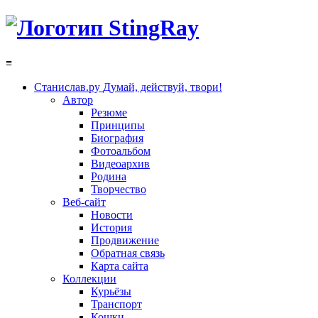
≡
Станислав.ру
Думай, действуй, твори!
Автор
Резюме
Принципы
Биография
Фотоальбом
Видеоархив
Родина
Творчество
Веб-сайт
Новости
История
Продвижение
Обратная связь
Карта сайта
Коллекции
Курьёзы
Транспорт
Кошки