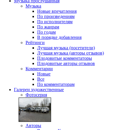
Музыка
прослушанная
Музыка
Новые впечатления
По произведениям
По исполнителям
По жанрам
По годам
В порядке добавления
Рейтинги
Лучшая музыка (посетители)
Лучшая музыка (авторы отзывов)
Плодовитые комментаторы
Плодовитые авторы отзывов
Комментарии
Новые
Все
По комментаторам
Галереи
художественные
Фотосерия
Авторы