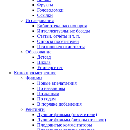
Фрукты
Головоломки
Ссылки
Исследования
Библиотека пассионария
Интеллектуальные беседы
Статьи, отчёты и т. п.
Опросы посетителей
Психологические тесты
Образование
Детсад
Школа
Университет
Кино
просмотренное
Фильмы
Новые впечатления
По названиям
По жанрам
По годам
В порядке добавления
Рейтинги
Лучшие фильмы (посетители)
Лучшие фильмы (авторы отзывов)
Плодовитые комментаторы