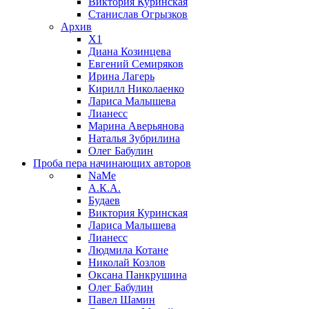
Виктория Куринская
Станислав Огрызков
Архив
X1
Диана Козинцева
Евгений Семиряков
Ирина Лагерь
Кирилл Николаенко
Лариса Малышева
Лианесс
Марина Аверьянова
Наталья Зубрилина
Олег Бабулин
Проба пера
начинающих авторов
NaMe
А.К.А.
Будаев
Виктория Куринская
Лариса Малышева
Лианесс
Людмила Котане
Николай Козлов
Оксана Панкрушина
Олег Бабулин
Павел Шамин