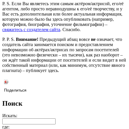
P. S. Если Вы являетесь этим самым актёром/актрисой, его/её
агентом, либо просто неравнодушны к его/её творчеству, и у
Вас есть дополнительная или более актуальная информация,
которую можно было бы здесь опубликовать (например,
фотография, биография, уточнение фильмографии) –
свяжитесь с создателем сайта
. Спасибо.
P. P. S.
Внимание!
Предыдущий абзац вовсе
не
означает, что
создатель сайта занимается поиском и предоставлением
информации об актёрах/актрисах по запросам посетителей
(это невозможно физически – их тысячи), как раз наоборот –
он ждёт такой информации от посетителей и если видит в ней
собственный материал (или, как минимум, отсутствие явного
плагиата) – публикует здесь.
Поделиться
Поиск
Искать:
где: