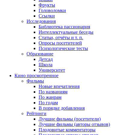
Фрукты
Головоломки
Ссылки
Исследования
Библиотека пассионария
Интеллектуальные беседы
Статьи, отчёты и т. п.
Опросы посетителей
Психологические тесты
Образование
Детсад
Школа
Университет
Кино
просмотренное
Фильмы
Новые впечатления
По названиям
По жанрам
По годам
В порядке добавления
Рейтинги
Лучшие фильмы (посетители)
Лучшие фильмы (авторы отзывов)
Плодовитые комментаторы