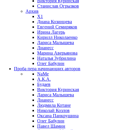
Виктория Куринская
Станислав Огрызков
Архив
X1
Диана Козинцева
Евгений Семиряков
Ирина Лагерь
Кирилл Николаенко
Лариса Малышева
Лианесс
Марина Аверьянова
Наталья Зубрилина
Олег Бабулин
Проба пера
начинающих авторов
NaMe
А.К.А.
Будаев
Виктория Куринская
Лариса Малышева
Лианесс
Людмила Котане
Николай Козлов
Оксана Панкрушина
Олег Бабулин
Павел Шамин