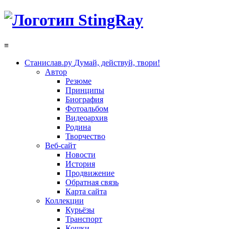
≡
Станислав.ру
Думай, действуй, твори!
Автор
Резюме
Принципы
Биография
Фотоальбом
Видеоархив
Родина
Творчество
Веб-сайт
Новости
История
Продвижение
Обратная связь
Карта сайта
Коллекции
Курьёзы
Транспорт
Кошки