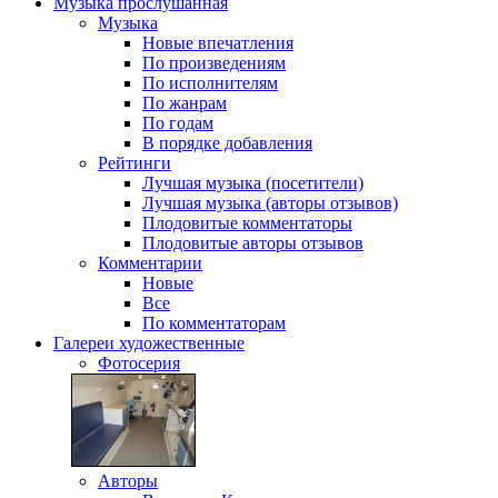
Музыка
прослушанная
Музыка
Новые впечатления
По произведениям
По исполнителям
По жанрам
По годам
В порядке добавления
Рейтинги
Лучшая музыка (посетители)
Лучшая музыка (авторы отзывов)
Плодовитые комментаторы
Плодовитые авторы отзывов
Комментарии
Новые
Все
По комментаторам
Галереи
художественные
Фотосерия
Авторы