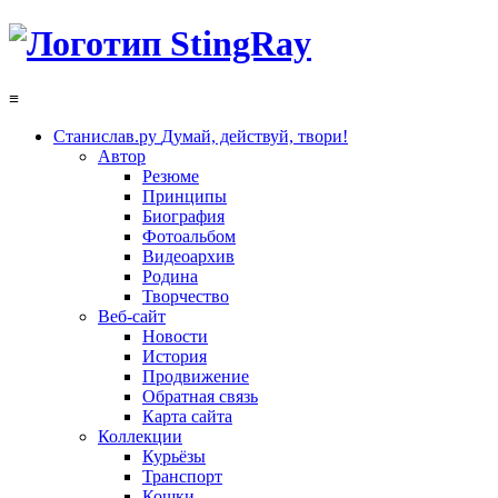
≡
Станислав.ру
Думай, действуй, твори!
Автор
Резюме
Принципы
Биография
Фотоальбом
Видеоархив
Родина
Творчество
Веб-сайт
Новости
История
Продвижение
Обратная связь
Карта сайта
Коллекции
Курьёзы
Транспорт
Кошки