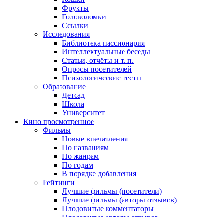
Фрукты
Головоломки
Ссылки
Исследования
Библиотека пассионария
Интеллектуальные беседы
Статьи, отчёты и т. п.
Опросы посетителей
Психологические тесты
Образование
Детсад
Школа
Университет
Кино
просмотренное
Фильмы
Новые впечатления
По названиям
По жанрам
По годам
В порядке добавления
Рейтинги
Лучшие фильмы (посетители)
Лучшие фильмы (авторы отзывов)
Плодовитые комментаторы