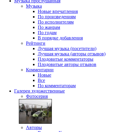
Музыка
прослушанная
Музыка
Новые впечатления
По произведениям
По исполнителям
По жанрам
По годам
В порядке добавления
Рейтинги
Лучшая музыка (посетители)
Лучшая музыка (авторы отзывов)
Плодовитые комментаторы
Плодовитые авторы отзывов
Комментарии
Новые
Все
По комментаторам
Галереи
художественные
Фотосерия
Авторы