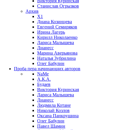
Виктория Куринская
Станислав Огрызков
Архив
X1
Диана Козинцева
Евгений Семиряков
Ирина Лагерь
Кирилл Николаенко
Лариса Малышева
Лианесс
Марина Аверьянова
Наталья Зубрилина
Олег Бабулин
Проба пера
начинающих авторов
NaMe
А.К.А.
Будаев
Виктория Куринская
Лариса Малышева
Лианесс
Людмила Котане
Николай Козлов
Оксана Панкрушина
Олег Бабулин
Павел Шамин