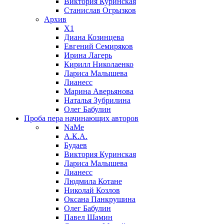
Виктория Куринская
Станислав Огрызков
Архив
X1
Диана Козинцева
Евгений Семиряков
Ирина Лагерь
Кирилл Николаенко
Лариса Малышева
Лианесс
Марина Аверьянова
Наталья Зубрилина
Олег Бабулин
Проба пера
начинающих авторов
NaMe
А.К.А.
Будаев
Виктория Куринская
Лариса Малышева
Лианесс
Людмила Котане
Николай Козлов
Оксана Панкрушина
Олег Бабулин
Павел Шамин