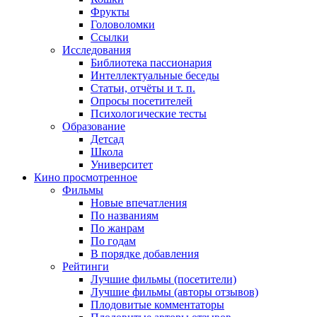
Фрукты
Головоломки
Ссылки
Исследования
Библиотека пассионария
Интеллектуальные беседы
Статьи, отчёты и т. п.
Опросы посетителей
Психологические тесты
Образование
Детсад
Школа
Университет
Кино
просмотренное
Фильмы
Новые впечатления
По названиям
По жанрам
По годам
В порядке добавления
Рейтинги
Лучшие фильмы (посетители)
Лучшие фильмы (авторы отзывов)
Плодовитые комментаторы