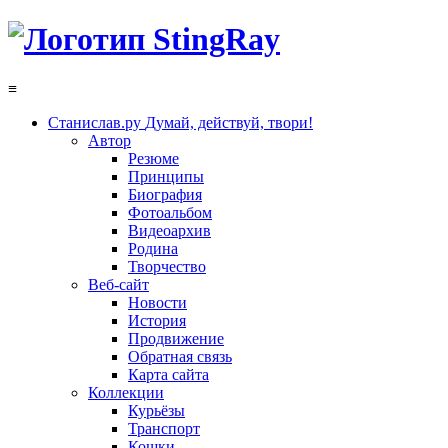
≡
Станислав.ру
Думай, действуй, твори!
Автор
Резюме
Принципы
Биография
Фотоальбом
Видеоархив
Родина
Творчество
Веб-сайт
Новости
История
Продвижение
Обратная связь
Карта сайта
Коллекции
Курьёзы
Транспорт
Кошки