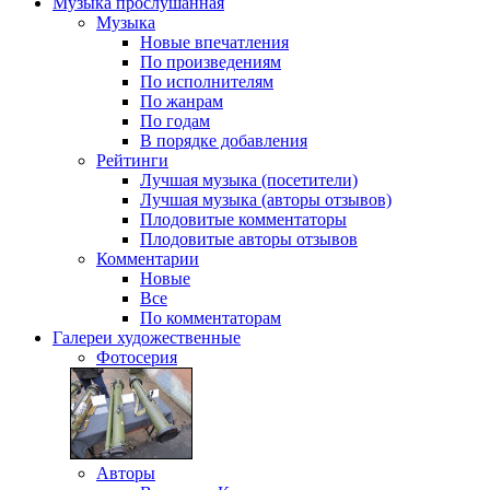
Музыка
прослушанная
Музыка
Новые впечатления
По произведениям
По исполнителям
По жанрам
По годам
В порядке добавления
Рейтинги
Лучшая музыка (посетители)
Лучшая музыка (авторы отзывов)
Плодовитые комментаторы
Плодовитые авторы отзывов
Комментарии
Новые
Все
По комментаторам
Галереи
художественные
Фотосерия
Авторы