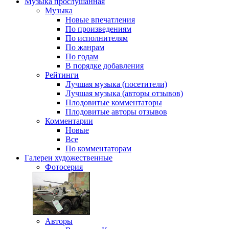
Музыка
прослушанная
Музыка
Новые впечатления
По произведениям
По исполнителям
По жанрам
По годам
В порядке добавления
Рейтинги
Лучшая музыка (посетители)
Лучшая музыка (авторы отзывов)
Плодовитые комментаторы
Плодовитые авторы отзывов
Комментарии
Новые
Все
По комментаторам
Галереи
художественные
Фотосерия
Авторы