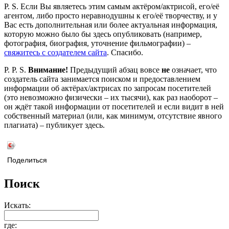
P. S. Если Вы являетесь этим самым актёром/актрисой, его/её
агентом, либо просто неравнодушны к его/её творчеству, и у
Вас есть дополнительная или более актуальная информация,
которую можно было бы здесь опубликовать (например,
фотография, биография, уточнение фильмографии) –
свяжитесь с создателем сайта
. Спасибо.
P. P. S.
Внимание!
Предыдущий абзац вовсе
не
означает, что
создатель сайта занимается поиском и предоставлением
информации об актёрах/актрисах по запросам посетителей
(это невозможно физически – их тысячи), как раз наоборот –
он ждёт такой информации от посетителей и если видит в ней
собственный материал (или, как минимум, отсутствие явного
плагиата) – публикует здесь.
Поделиться
Поиск
Искать:
где: