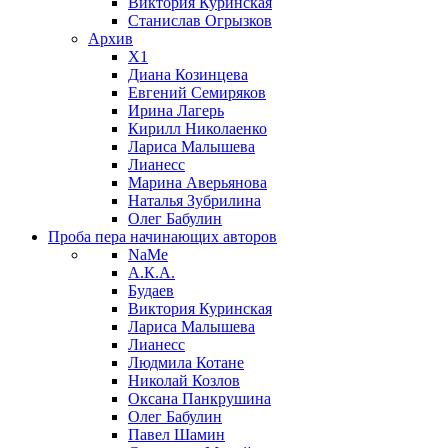
Виктория Куринская
Станислав Огрызков
Архив
X1
Диана Козинцева
Евгений Семиряков
Ирина Лагерь
Кирилл Николаенко
Лариса Малышева
Лианесс
Марина Аверьянова
Наталья Зубрилина
Олег Бабулин
Проба пера
начинающих авторов
NaMe
А.К.А.
Будаев
Виктория Куринская
Лариса Малышева
Лианесс
Людмила Котане
Николай Козлов
Оксана Панкрушина
Олег Бабулин
Павел Шамин