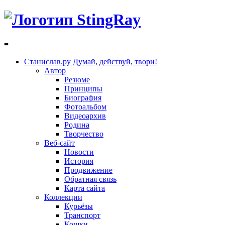
≡
Станислав.ру
Думай, действуй, твори!
Автор
Резюме
Принципы
Биография
Фотоальбом
Видеоархив
Родина
Творчество
Веб-сайт
Новости
История
Продвижение
Обратная связь
Карта сайта
Коллекции
Курьёзы
Транспорт
Кошки