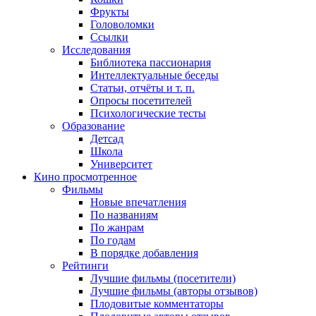
Фрукты
Головоломки
Ссылки
Исследования
Библиотека пассионария
Интеллектуальные беседы
Статьи, отчёты и т. п.
Опросы посетителей
Психологические тесты
Образование
Детсад
Школа
Университет
Кино
просмотренное
Фильмы
Новые впечатления
По названиям
По жанрам
По годам
В порядке добавления
Рейтинги
Лучшие фильмы (посетители)
Лучшие фильмы (авторы отзывов)
Плодовитые комментаторы