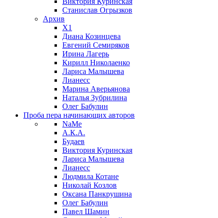
Виктория Куринская
Станислав Огрызков
Архив
X1
Диана Козинцева
Евгений Семиряков
Ирина Лагерь
Кирилл Николаенко
Лариса Малышева
Лианесс
Марина Аверьянова
Наталья Зубрилина
Олег Бабулин
Проба пера
начинающих авторов
NaMe
А.К.А.
Будаев
Виктория Куринская
Лариса Малышева
Лианесс
Людмила Котане
Николай Козлов
Оксана Панкрушина
Олег Бабулин
Павел Шамин