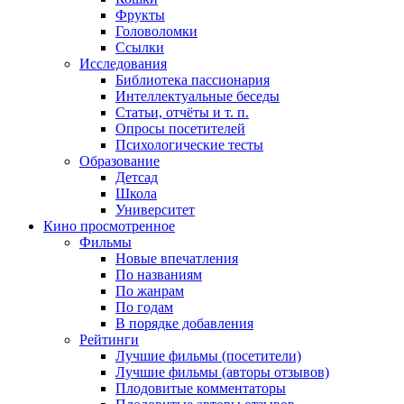
Фрукты
Головоломки
Ссылки
Исследования
Библиотека пассионария
Интеллектуальные беседы
Статьи, отчёты и т. п.
Опросы посетителей
Психологические тесты
Образование
Детсад
Школа
Университет
Кино
просмотренное
Фильмы
Новые впечатления
По названиям
По жанрам
По годам
В порядке добавления
Рейтинги
Лучшие фильмы (посетители)
Лучшие фильмы (авторы отзывов)
Плодовитые комментаторы