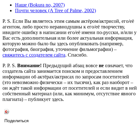
Наше (Bokura no, 2007)
Почти человек (A Tree of Palme, 2002)
P. S. Если Вы являетесь этим самым актёром/актрисой, его/её
агентом, либо просто неравнодушны к его/её творчеству,
ивидите ошибку в написании его/её имени по-русски, и/или у
Вас есть дополнительная или более актуальная информация,
которую можно было бы здесь опубликовать (например,
фотография, биография, уточнение фильмографии) –
свяжитесь с создателем сайта
. Спасибо.
P. P. S.
Внимание!
Предыдущий абзац вовсе
не
означает, что
создатель сайта занимается поиском и предоставлением
информации об актёрах/актрисах по запросам посетителей
(это невозможно физически – их тысячи), как раз наоборот –
он ждёт такой информации от посетителей и если видит в ней
собственный материал (или, как минимум, отсутствие явного
плагиата) – публикует здесь.
Поделиться