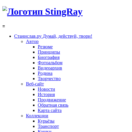
≡
Станислав.ру
Думай, действуй, твори!
Автор
Резюме
Принципы
Биография
Фотоальбом
Видеоархив
Родина
Творчество
Веб-сайт
Новости
История
Продвижение
Обратная связь
Карта сайта
Коллекции
Курьёзы
Транспорт
Кошки