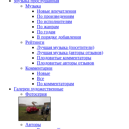
Музыка
прослушанная
Музыка
Новые впечатления
По произведениям
По исполнителям
По жанрам
По годам
В порядке добавления
Рейтинги
Лучшая музыка (посетители)
Лучшая музыка (авторы отзывов)
Плодовитые комментаторы
Плодовитые авторы отзывов
Комментарии
Новые
Все
По комментаторам
Галереи
художественные
Фотосерия
Авторы