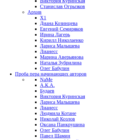
Виктория Куринская
Станислав Огрызков
Архив
X1
Диана Козинцева
Евгений Семиряков
Ирина Лагерь
Кирилл Николаенко
Лариса Малышева
Лианесс
Марина Аверьянова
Наталья Зубрилина
Олег Бабулин
Проба пера
начинающих авторов
NaMe
А.К.А.
Будаев
Виктория Куринская
Лариса Малышева
Лианесс
Людмила Котане
Николай Козлов
Оксана Панкрушина
Олег Бабулин
Павел Шамин