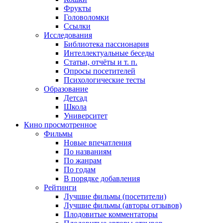
Фрукты
Головоломки
Ссылки
Исследования
Библиотека пассионария
Интеллектуальные беседы
Статьи, отчёты и т. п.
Опросы посетителей
Психологические тесты
Образование
Детсад
Школа
Университет
Кино
просмотренное
Фильмы
Новые впечатления
По названиям
По жанрам
По годам
В порядке добавления
Рейтинги
Лучшие фильмы (посетители)
Лучшие фильмы (авторы отзывов)
Плодовитые комментаторы