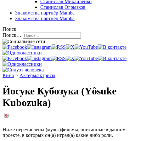
Станислав Михайленко
Станислав Огрызков
Знакомства
партнёр Mamba
Знакомства
партнёр Mamba
Поиск
Поиск…
Кино
>
Актёры/актрисы
Йосуке Кубозука (Yôsuke
Kubozuka)
Ниже перечислены (мульт)фильмы, описанные в данном
проекте, в которых он(а) играл(а) какие-либо роли.