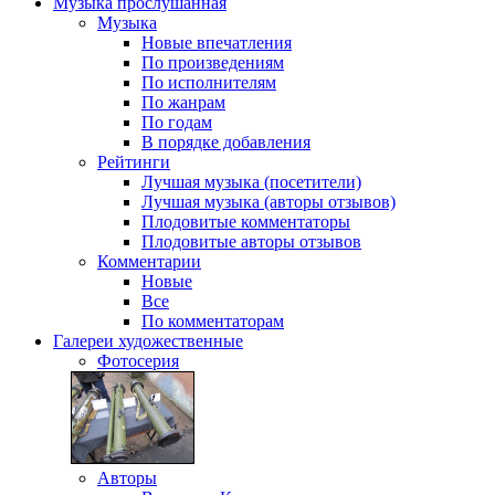
Музыка
прослушанная
Музыка
Новые впечатления
По произведениям
По исполнителям
По жанрам
По годам
В порядке добавления
Рейтинги
Лучшая музыка (посетители)
Лучшая музыка (авторы отзывов)
Плодовитые комментаторы
Плодовитые авторы отзывов
Комментарии
Новые
Все
По комментаторам
Галереи
художественные
Фотосерия
Авторы