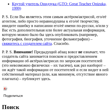
Крутой учитель Онидзука (GTO: Great Teacher Onizuka,
1999)
P. S. Если Вы являетесь этим самым актёром/актрисой, его/её
агентом, либо просто неравнодушны к его/её творчеству,
ивидите ошибку в написании его/её имени по-русски, и/или у
Вас есть дополнительная или более актуальная информация,
которую можно было бы здесь опубликовать (например,
фотография, биография, уточнение фильмографии) –
свяжитесь с создателем сайта
. Спасибо.
P. P. S.
Внимание!
Предыдущий абзац вовсе
не
означает, что
создатель сайта занимается поиском и предоставлением
информации об актёрах/актрисах по запросам посетителей
(это невозможно физически – их тысячи), как раз наоборот –
он ждёт такой информации от посетителей и если видит в ней
собственный материал (или, как минимум, отсутствие явного
плагиата) – публикует здесь.
Поделиться
Поиск