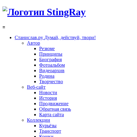
≡
Станислав.ру
Думай, действуй, твори!
Автор
Резюме
Принципы
Биография
Фотоальбом
Видеоархив
Родина
Творчество
Веб-сайт
Новости
История
Продвижение
Обратная связь
Карта сайта
Коллекции
Курьёзы
Транспорт
Кошки