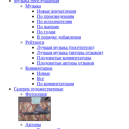
Музыка
прослушанная
Музыка
Новые впечатления
По произведениям
По исполнителям
По жанрам
По годам
В порядке добавления
Рейтинги
Лучшая музыка (посетители)
Лучшая музыка (авторы отзывов)
Плодовитые комментаторы
Плодовитые авторы отзывов
Комментарии
Новые
Все
По комментаторам
Галереи
художественные
Фотосерия
Авторы