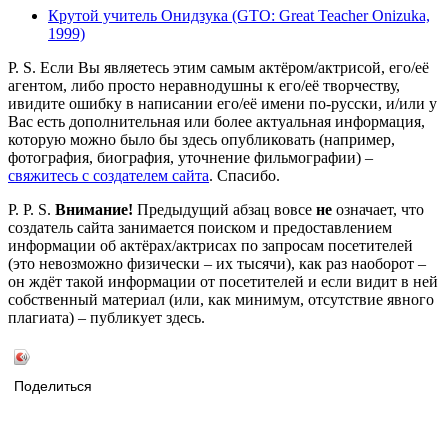
Крутой учитель Онидзука (GTO: Great Teacher Onizuka,
1999)
P. S. Если Вы являетесь этим самым актёром/актрисой, его/её
агентом, либо просто неравнодушны к его/её творчеству,
ивидите ошибку в написании его/её имени по-русски, и/или у
Вас есть дополнительная или более актуальная информация,
которую можно было бы здесь опубликовать (например,
фотография, биография, уточнение фильмографии) –
свяжитесь с создателем сайта
. Спасибо.
P. P. S.
Внимание!
Предыдущий абзац вовсе
не
означает, что
создатель сайта занимается поиском и предоставлением
информации об актёрах/актрисах по запросам посетителей
(это невозможно физически – их тысячи), как раз наоборот –
он ждёт такой информации от посетителей и если видит в ней
собственный материал (или, как минимум, отсутствие явного
плагиата) – публикует здесь.
Поделиться