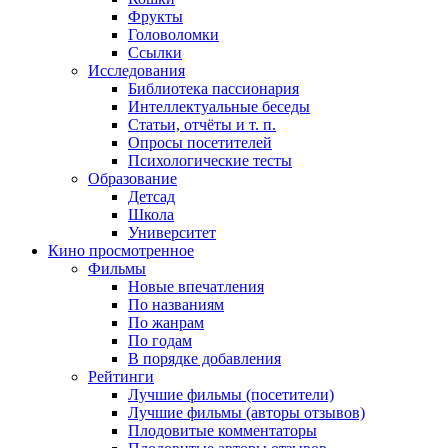
Фрукты
Головоломки
Ссылки
Исследования
Библиотека пассионария
Интеллектуальные беседы
Статьи, отчёты и т. п.
Опросы посетителей
Психологические тесты
Образование
Детсад
Школа
Университет
Кино
просмотренное
Фильмы
Новые впечатления
По названиям
По жанрам
По годам
В порядке добавления
Рейтинги
Лучшие фильмы (посетители)
Лучшие фильмы (авторы отзывов)
Плодовитые комментаторы