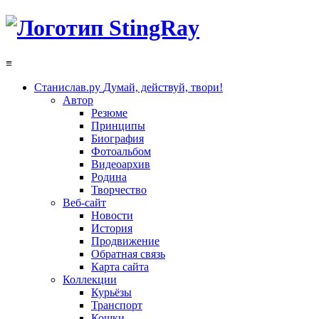
≡
Станислав.ру
Думай, действуй, твори!
Автор
Резюме
Принципы
Биография
Фотоальбом
Видеоархив
Родина
Творчество
Веб-сайт
Новости
История
Продвижение
Обратная связь
Карта сайта
Коллекции
Курьёзы
Транспорт
Кошки