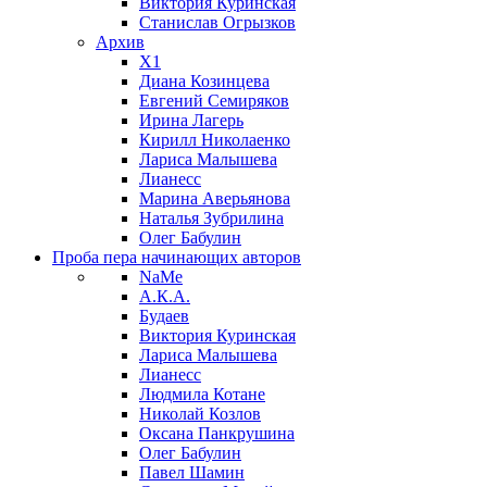
Виктория Куринская
Станислав Огрызков
Архив
X1
Диана Козинцева
Евгений Семиряков
Ирина Лагерь
Кирилл Николаенко
Лариса Малышева
Лианесс
Марина Аверьянова
Наталья Зубрилина
Олег Бабулин
Проба пера
начинающих авторов
NaMe
А.К.А.
Будаев
Виктория Куринская
Лариса Малышева
Лианесс
Людмила Котане
Николай Козлов
Оксана Панкрушина
Олег Бабулин
Павел Шамин