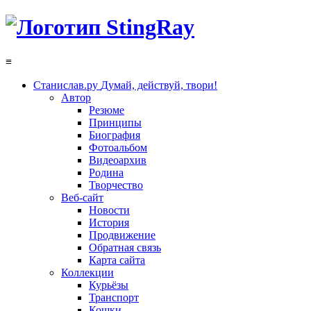
≡
Станислав.ру
Думай, действуй, твори!
Автор
Резюме
Принципы
Биография
Фотоальбом
Видеоархив
Родина
Творчество
Веб-сайт
Новости
История
Продвижение
Обратная связь
Карта сайта
Коллекции
Курьёзы
Транспорт
Кошки