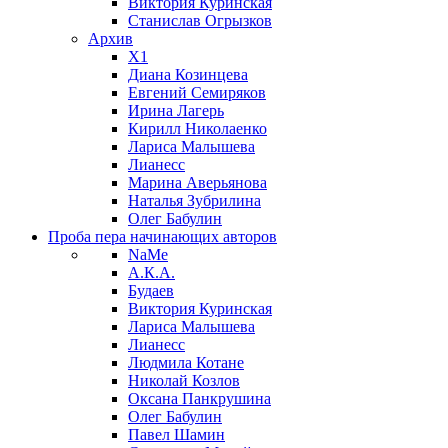
Виктория Куринская
Станислав Огрызков
Архив
X1
Диана Козинцева
Евгений Семиряков
Ирина Лагерь
Кирилл Николаенко
Лариса Малышева
Лианесс
Марина Аверьянова
Наталья Зубрилина
Олег Бабулин
Проба пера
начинающих авторов
NaMe
А.К.А.
Будаев
Виктория Куринская
Лариса Малышева
Лианесс
Людмила Котане
Николай Козлов
Оксана Панкрушина
Олег Бабулин
Павел Шамин