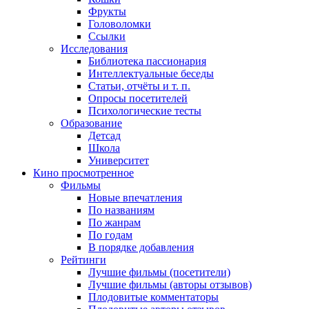
Фрукты
Головоломки
Ссылки
Исследования
Библиотека пассионария
Интеллектуальные беседы
Статьи, отчёты и т. п.
Опросы посетителей
Психологические тесты
Образование
Детсад
Школа
Университет
Кино
просмотренное
Фильмы
Новые впечатления
По названиям
По жанрам
По годам
В порядке добавления
Рейтинги
Лучшие фильмы (посетители)
Лучшие фильмы (авторы отзывов)
Плодовитые комментаторы