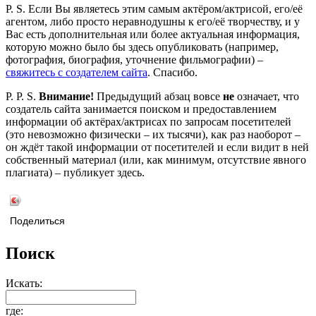
P. S. Если Вы являетесь этим самым актёром/актрисой, его/её
агентом, либо просто неравнодушны к его/её творчеству, и у
Вас есть дополнительная или более актуальная информация,
которую можно было бы здесь опубликовать (например,
фотография, биография, уточнение фильмографии) –
свяжитесь с создателем сайта
. Спасибо.
P. P. S.
Внимание!
Предыдущий абзац вовсе
не
означает, что
создатель сайта занимается поиском и предоставлением
информации об актёрах/актрисах по запросам посетителей
(это невозможно физически – их тысячи), как раз наоборот –
он ждёт такой информации от посетителей и если видит в ней
собственный материал (или, как минимум, отсутствие явного
плагиата) – публикует здесь.
Поделиться
Поиск
Искать:
где: