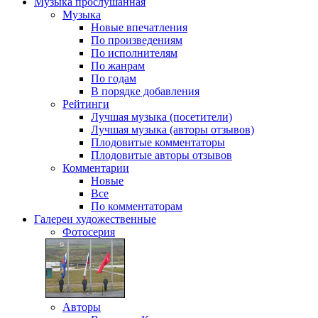
Музыка
прослушанная
Музыка
Новые впечатления
По произведениям
По исполнителям
По жанрам
По годам
В порядке добавления
Рейтинги
Лучшая музыка (посетители)
Лучшая музыка (авторы отзывов)
Плодовитые комментаторы
Плодовитые авторы отзывов
Комментарии
Новые
Все
По комментаторам
Галереи
художественные
Фотосерия
Авторы