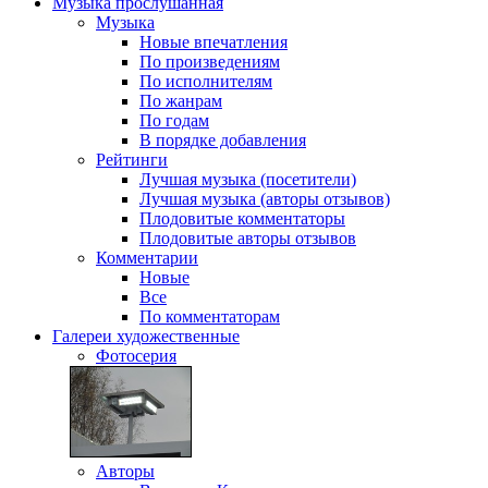
Музыка
прослушанная
Музыка
Новые впечатления
По произведениям
По исполнителям
По жанрам
По годам
В порядке добавления
Рейтинги
Лучшая музыка (посетители)
Лучшая музыка (авторы отзывов)
Плодовитые комментаторы
Плодовитые авторы отзывов
Комментарии
Новые
Все
По комментаторам
Галереи
художественные
Фотосерия
Авторы