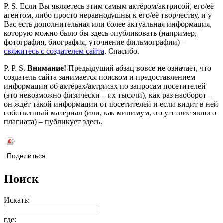
P. S. Если Вы являетесь этим самым актёром/актрисой, его/её
агентом, либо просто неравнодушны к его/её творчеству, и у
Вас есть дополнительная или более актуальная информация,
которую можно было бы здесь опубликовать (например,
фотография, биография, уточнение фильмографии) –
свяжитесь с создателем сайта
. Спасибо.
P. P. S.
Внимание!
Предыдущий абзац вовсе
не
означает, что
создатель сайта занимается поиском и предоставлением
информации об актёрах/актрисах по запросам посетителей
(это невозможно физически – их тысячи), как раз наоборот –
он ждёт такой информации от посетителей и если видит в ней
собственный материал (или, как минимум, отсутствие явного
плагиата) – публикует здесь.
Поделиться
Поиск
Искать:
где: