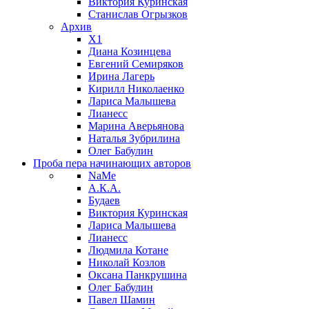
Виктория Куринская
Станислав Огрызков
Архив
X1
Диана Козинцева
Евгений Семиряков
Ирина Лагерь
Кирилл Николаенко
Лариса Малышева
Лианесс
Марина Аверьянова
Наталья Зубрилина
Олег Бабулин
Проба пера
начинающих авторов
NaMe
А.К.А.
Будаев
Виктория Куринская
Лариса Малышева
Лианесс
Людмила Котане
Николай Козлов
Оксана Панкрушина
Олег Бабулин
Павел Шамин