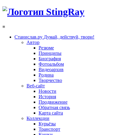
≡
Станислав.ру
Думай, действуй, твори!
Автор
Резюме
Принципы
Биография
Фотоальбом
Видеоархив
Родина
Творчество
Веб-сайт
Новости
История
Продвижение
Обратная связь
Карта сайта
Коллекции
Курьёзы
Транспорт
Кошки