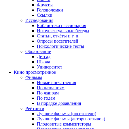
Фрукты
Головоломки
Ссылки
Исследования
Библиотека пассионария
Интеллектуальные беседы
Статьи, отчёты и т. п.
Опросы посетителей
Психологические тесты
Образование
Детсад
Школа
Университет
Кино
просмотренное
Фильмы
Новые впечатления
По названиям
По жанрам
По годам
В порядке добавления
Рейтинги
Лучшие фильмы (посетители)
Лучшие фильмы (авторы отзывов)
Плодовитые комментаторы