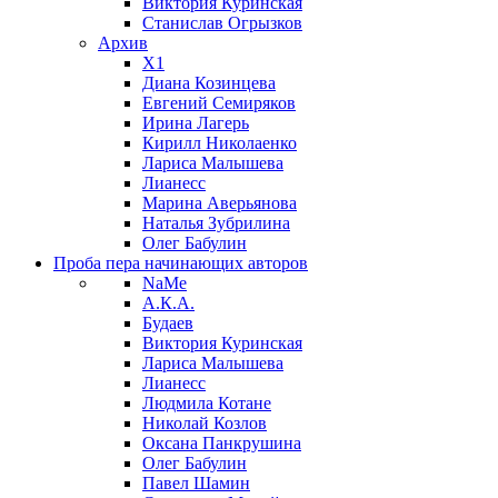
Виктория Куринская
Станислав Огрызков
Архив
X1
Диана Козинцева
Евгений Семиряков
Ирина Лагерь
Кирилл Николаенко
Лариса Малышева
Лианесс
Марина Аверьянова
Наталья Зубрилина
Олег Бабулин
Проба пера
начинающих авторов
NaMe
А.К.А.
Будаев
Виктория Куринская
Лариса Малышева
Лианесс
Людмила Котане
Николай Козлов
Оксана Панкрушина
Олег Бабулин
Павел Шамин