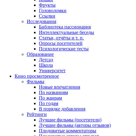
Фрукты
Головоломки
Ссылки
Исследования
Библиотека пассионария
Интеллектуальные беседы
Статьи, отчёты и т. п.
Опросы посетителей
Психологические тесты
Образование
Детсад
Школа
Университет
Кино
просмотренное
Фильмы
Новые впечатления
По названиям
По жанрам
По годам
В порядке добавления
Рейтинги
Лучшие фильмы (посетители)
Лучшие фильмы (авторы отзывов)
Плодовитые комментаторы