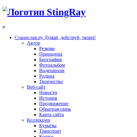
≡
Станислав.ру
Думай, действуй, твори!
Автор
Резюме
Принципы
Биография
Фотоальбом
Видеоархив
Родина
Творчество
Веб-сайт
Новости
История
Продвижение
Обратная связь
Карта сайта
Коллекции
Курьёзы
Транспорт
Кошки