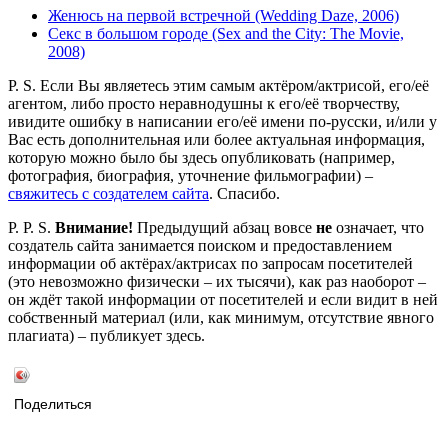
Женюсь на первой встречной (Wedding Daze, 2006)
Секс в большом городе (Sex and the City: The Movie,
2008)
P. S. Если Вы являетесь этим самым актёром/актрисой, его/её
агентом, либо просто неравнодушны к его/её творчеству,
ивидите ошибку в написании его/её имени по-русски, и/или у
Вас есть дополнительная или более актуальная информация,
которую можно было бы здесь опубликовать (например,
фотография, биография, уточнение фильмографии) –
свяжитесь с создателем сайта
. Спасибо.
P. P. S.
Внимание!
Предыдущий абзац вовсе
не
означает, что
создатель сайта занимается поиском и предоставлением
информации об актёрах/актрисах по запросам посетителей
(это невозможно физически – их тысячи), как раз наоборот –
он ждёт такой информации от посетителей и если видит в ней
собственный материал (или, как минимум, отсутствие явного
плагиата) – публикует здесь.
Поделиться