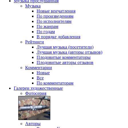
Музыка
прослушанная
Музыка
Новые впечатления
По произведениям
По исполнителям
По жанрам
По годам
В порядке добавления
Рейтинги
Лучшая музыка (посетители)
Лучшая музыка (авторы отзывов)
Плодовитые комментаторы
Плодовитые авторы отзывов
Комментарии
Новые
Все
По комментаторам
Галереи
художественные
Фотосерия
Авторы