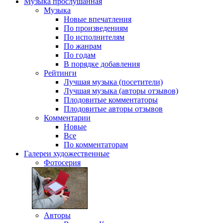
Музыка
прослушанная
Музыка
Новые впечатления
По произведениям
По исполнителям
По жанрам
По годам
В порядке добавления
Рейтинги
Лучшая музыка (посетители)
Лучшая музыка (авторы отзывов)
Плодовитые комментаторы
Плодовитые авторы отзывов
Комментарии
Новые
Все
По комментаторам
Галереи
художественные
Фотосерия
Авторы