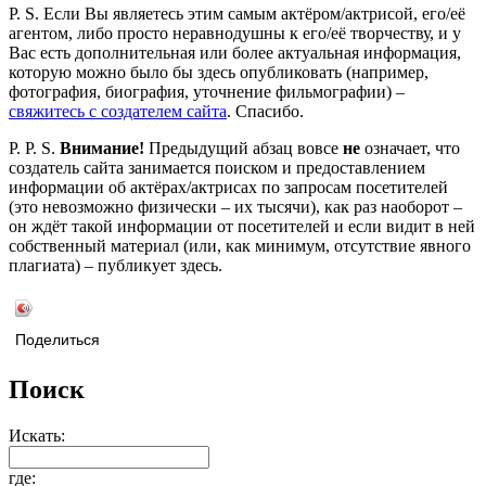
P. S. Если Вы являетесь этим самым актёром/актрисой, его/её
агентом, либо просто неравнодушны к его/её творчеству, и у
Вас есть дополнительная или более актуальная информация,
которую можно было бы здесь опубликовать (например,
фотография, биография, уточнение фильмографии) –
свяжитесь с создателем сайта
. Спасибо.
P. P. S.
Внимание!
Предыдущий абзац вовсе
не
означает, что
создатель сайта занимается поиском и предоставлением
информации об актёрах/актрисах по запросам посетителей
(это невозможно физически – их тысячи), как раз наоборот –
он ждёт такой информации от посетителей и если видит в ней
собственный материал (или, как минимум, отсутствие явного
плагиата) – публикует здесь.
Поделиться
Поиск
Искать:
где: