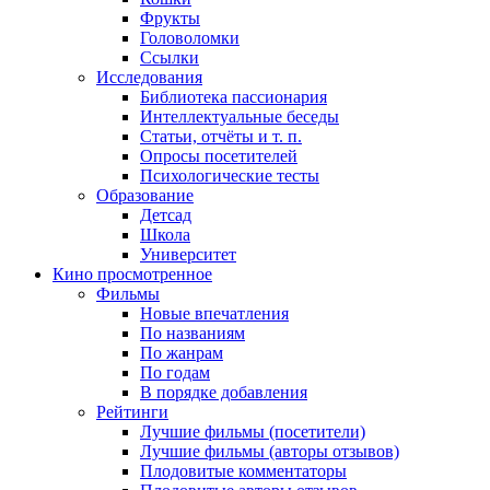
Фрукты
Головоломки
Ссылки
Исследования
Библиотека пассионария
Интеллектуальные беседы
Статьи, отчёты и т. п.
Опросы посетителей
Психологические тесты
Образование
Детсад
Школа
Университет
Кино
просмотренное
Фильмы
Новые впечатления
По названиям
По жанрам
По годам
В порядке добавления
Рейтинги
Лучшие фильмы (посетители)
Лучшие фильмы (авторы отзывов)
Плодовитые комментаторы