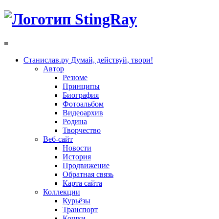
≡
Станислав.ру
Думай, действуй, твори!
Автор
Резюме
Принципы
Биография
Фотоальбом
Видеоархив
Родина
Творчество
Веб-сайт
Новости
История
Продвижение
Обратная связь
Карта сайта
Коллекции
Курьёзы
Транспорт
Кошки