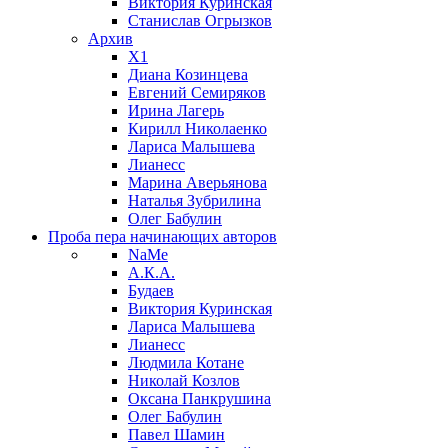
Виктория Куринская
Станислав Огрызков
Архив
X1
Диана Козинцева
Евгений Семиряков
Ирина Лагерь
Кирилл Николаенко
Лариса Малышева
Лианесс
Марина Аверьянова
Наталья Зубрилина
Олег Бабулин
Проба пера
начинающих авторов
NaMe
А.К.А.
Будаев
Виктория Куринская
Лариса Малышева
Лианесс
Людмила Котане
Николай Козлов
Оксана Панкрушина
Олег Бабулин
Павел Шамин