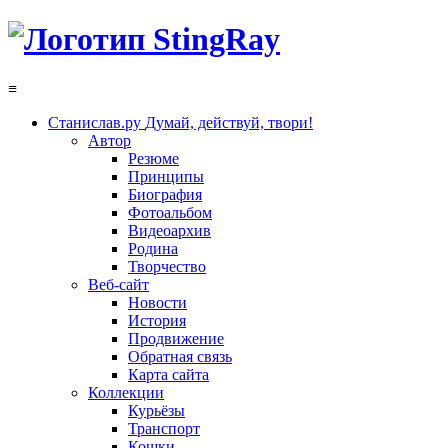
≡
Станислав.ру
Думай, действуй, твори!
Автор
Резюме
Принципы
Биография
Фотоальбом
Видеоархив
Родина
Творчество
Веб-сайт
Новости
История
Продвижение
Обратная связь
Карта сайта
Коллекции
Курьёзы
Транспорт
Кошки