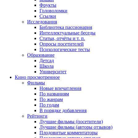
Фрукты
Головоломки
Ссылки
Исследования
Библиотека пассионария
Интеллектуальные беседы
Статьи, отчёты и т. п.
Опросы посетителей
Психологические тесты
Образование
Детсад
Школа
Университет
Кино
просмотренное
Фильмы
Новые впечатления
По названиям
По жанрам
По годам
В порядке добавления
Рейтинги
Лучшие фильмы (посетители)
Лучшие фильмы (авторы отзывов)
Плодовитые комментаторы