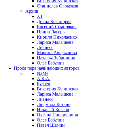
Виктория Куринская
Станислав Огрызков
Архив
X1
Диана Козинцева
Евгений Семиряков
Ирина Лагерь
Кирилл Николаенко
Лариса Малышева
Лианесс
Марина Аверьянова
Наталья Зубрилина
Олег Бабулин
Проба пера
начинающих авторов
NaMe
А.К.А.
Будаев
Виктория Куринская
Лариса Малышева
Лианесс
Людмила Котане
Николай Козлов
Оксана Панкрушина
Олег Бабулин
Павел Шамин