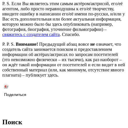
P. S. Если Вы являетесь этим самым актёром/актрисой, его/её
агентом, либо просто неравнодушны к его/её творчеству,
ивидите ошибку в написании его/её имени по-русски, и/или у
Вас есть дополнительная или более актуальная информация,
которую можно было бы здесь опубликовать (например,
фотография, биография, уточнение фильмографии) –
свяжитесь с создателем сайта
. Спасибо.
P. P. S.
Внимание!
Предыдущий абзац вовсе
не
означает, что
создатель сайта занимается поиском и предоставлением
информации об актёрах/актрисах по запросам посетителей
(это невозможно физически – их тысячи), как раз наоборот –
он ждёт такой информации от посетителей и если видит в ней
собственный материал (или, как минимум, отсутствие явного
плагиата) – публикует здесь.
Поделиться
Поиск