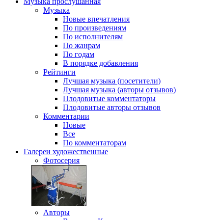
Музыка
прослушанная
Музыка
Новые впечатления
По произведениям
По исполнителям
По жанрам
По годам
В порядке добавления
Рейтинги
Лучшая музыка (посетители)
Лучшая музыка (авторы отзывов)
Плодовитые комментаторы
Плодовитые авторы отзывов
Комментарии
Новые
Все
По комментаторам
Галереи
художественные
Фотосерия
Авторы