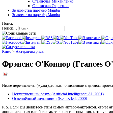
Станислав Михайленко
Станислав Огрызков
Знакомства
партнёр Mamba
Знакомства
партнёр Mamba
Поиск
Поиск…
Кино
>
Актёры/актрисы
Фрэнсис О'Коннор (Frances O
Ниже перечислены (мульт)фильмы, описанные в данном проекте,
Искусственный разум (Artificial Intelligence: AI, 2001)
Ослеплённый желаниями (Bedazzled, 2000)
P. S. Если Вы являетесь этим самым актёром/актрисой, его/её а
дополнительная или более актуальная информация, которую мо