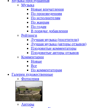
Музыка
прослушанная
Музыка
Новые впечатления
По произведениям
По исполнителям
По жанрам
По годам
В порядке добавления
Рейтинги
Лучшая музыка (посетители)
Лучшая музыка (авторы отзывов)
Плодовитые комментаторы
Плодовитые авторы отзывов
Комментарии
Новые
Все
По комментаторам
Галереи
художественные
Фотосерия
Авторы