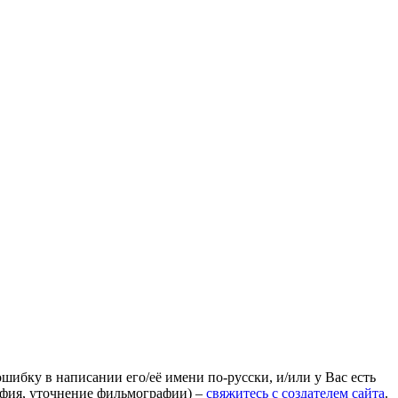
ошибку в написании его/её имени по-русски, и/или у Вас есть
афия, уточнение фильмографии) –
свяжитесь с создателем сайта
.