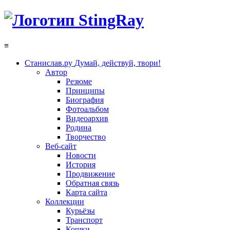
≡
Станислав.ру
Думай, действуй, твори!
Автор
Резюме
Принципы
Биография
Фотоальбом
Видеоархив
Родина
Творчество
Веб-сайт
Новости
История
Продвижение
Обратная связь
Карта сайта
Коллекции
Курьёзы
Транспорт
Кошки