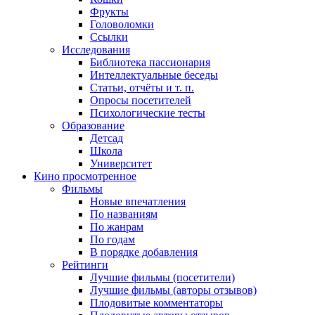
Фрукты
Головоломки
Ссылки
Исследования
Библиотека пассионария
Интеллектуальные беседы
Статьи, отчёты и т. п.
Опросы посетителей
Психологические тесты
Образование
Детсад
Школа
Университет
Кино
просмотренное
Фильмы
Новые впечатления
По названиям
По жанрам
По годам
В порядке добавления
Рейтинги
Лучшие фильмы (посетители)
Лучшие фильмы (авторы отзывов)
Плодовитые комментаторы