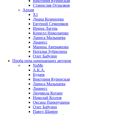
Виктория Куринская
Станислав Огрызков
Архив
X1
Диана Козинцева
Евгений Семиряков
Ирина Лагерь
Кирилл Николаенко
Лариса Малышева
Лианесс
Марина Аверьянова
Наталья Зубрилина
Олег Бабулин
Проба пера
начинающих авторов
NaMe
А.К.А.
Будаев
Виктория Куринская
Лариса Малышева
Лианесс
Людмила Котане
Николай Козлов
Оксана Панкрушина
Олег Бабулин
Павел Шамин