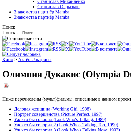
Станислав Михайленко
Станислав Огрызков
Знакомства
партнёр Mamba
Знакомства
партнёр Mamba
Поиск
Поиск…
Кино
>
Актёры/актрисы
Олимпия Дукакис (Olympia D
Ниже перечислены (мульт)фильмы, описанные в данном проекте,
Деловая женщина (Working Girl, 1988)
Портрет совершенства (Picture Perfect, 1997)
Уж кто бы говорил (Look Who's Talking, 1989)
Уж кто бы говорил 2 (Look Who's Talking Too, 1990)
Уж кто бы говорил 3 (Look Who's Talking Now, 1993)