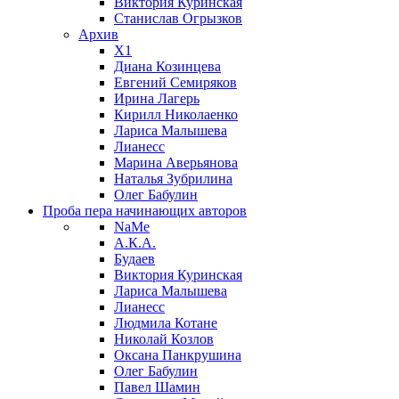
Виктория Куринская
Станислав Огрызков
Архив
X1
Диана Козинцева
Евгений Семиряков
Ирина Лагерь
Кирилл Николаенко
Лариса Малышева
Лианесс
Марина Аверьянова
Наталья Зубрилина
Олег Бабулин
Проба пера
начинающих авторов
NaMe
А.К.А.
Будаев
Виктория Куринская
Лариса Малышева
Лианесс
Людмила Котане
Николай Козлов
Оксана Панкрушина
Олег Бабулин
Павел Шамин