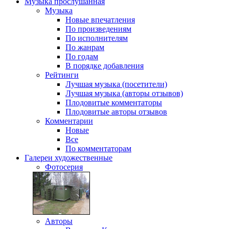
Музыка
прослушанная
Музыка
Новые впечатления
По произведениям
По исполнителям
По жанрам
По годам
В порядке добавления
Рейтинги
Лучшая музыка (посетители)
Лучшая музыка (авторы отзывов)
Плодовитые комментаторы
Плодовитые авторы отзывов
Комментарии
Новые
Все
По комментаторам
Галереи
художественные
Фотосерия
Авторы