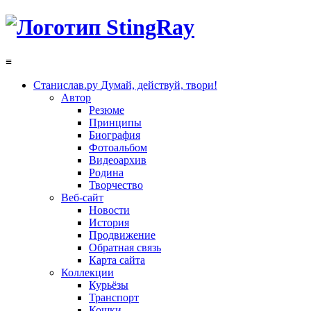
≡
Станислав.ру
Думай, действуй, твори!
Автор
Резюме
Принципы
Биография
Фотоальбом
Видеоархив
Родина
Творчество
Веб-сайт
Новости
История
Продвижение
Обратная связь
Карта сайта
Коллекции
Курьёзы
Транспорт
Кошки