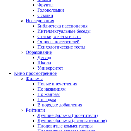
Фрукты
Головоломки
Ссылки
Исследования
Библиотека пассионария
Интеллектуальные беседы
Статьи, отчёты и т. п.
Опросы посетителей
Психологические тесты
Образование
Детсад
Школа
Университет
Кино
просмотренное
Фильмы
Новые впечатления
По названиям
По жанрам
По годам
В порядке добавления
Рейтинги
Лучшие фильмы (посетители)
Лучшие фильмы (авторы отзывов)
Плодовитые комментаторы