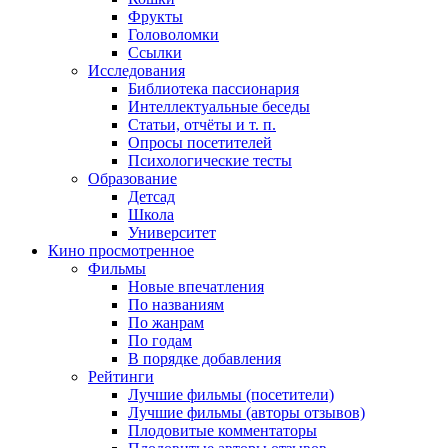
Фрукты
Головоломки
Ссылки
Исследования
Библиотека пассионария
Интеллектуальные беседы
Статьи, отчёты и т. п.
Опросы посетителей
Психологические тесты
Образование
Детсад
Школа
Университет
Кино
просмотренное
Фильмы
Новые впечатления
По названиям
По жанрам
По годам
В порядке добавления
Рейтинги
Лучшие фильмы (посетители)
Лучшие фильмы (авторы отзывов)
Плодовитые комментаторы