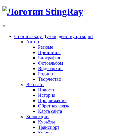
≡
Станислав.ру
Думай, действуй, твори!
Автор
Резюме
Принципы
Биография
Фотоальбом
Видеоархив
Родина
Творчество
Веб-сайт
Новости
История
Продвижение
Обратная связь
Карта сайта
Коллекции
Курьёзы
Транспорт
Кошки