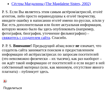
Сёстры Магдалины (The Magdalene Sisters, 2002)
P. S. Если Вы являетесь этим самым актёром/актрисой, его/её
агентом, либо просто неравнодушны к его/её творчеству,
ивидите ошибку в написании его/её имени по-русски, и/или у
Вас есть дополнительная или более актуальная информация,
которую можно было бы здесь опубликовать (например,
фотография, биография, уточнение фильмографии) –
свяжитесь с создателем сайта
. Спасибо.
P. P. S.
Внимание!
Предыдущий абзац вовсе
не
означает, что
создатель сайта занимается поиском и предоставлением
информации об актёрах/актрисах по запросам посетителей
(это невозможно физически – их тысячи), как раз наоборот –
он ждёт такой информации от посетителей и если видит в ней
собственный материал (или, как минимум, отсутствие явного
плагиата) – публикует здесь.
Поделиться