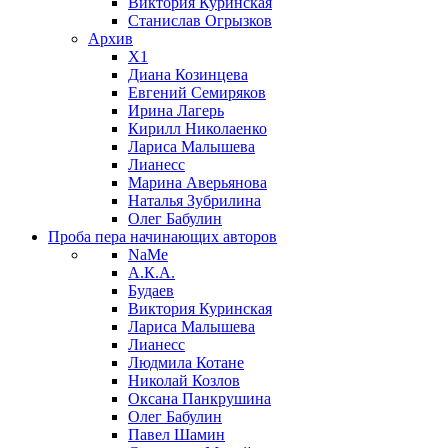
Виктория Куринская
Станислав Огрызков
Архив
X1
Диана Козинцева
Евгений Семиряков
Ирина Лагерь
Кирилл Николаенко
Лариса Малышева
Лианесс
Марина Аверьянова
Наталья Зубрилина
Олег Бабулин
Проба пера
начинающих авторов
NaMe
А.К.А.
Будаев
Виктория Куринская
Лариса Малышева
Лианесс
Людмила Котане
Николай Козлов
Оксана Панкрушина
Олег Бабулин
Павел Шамин