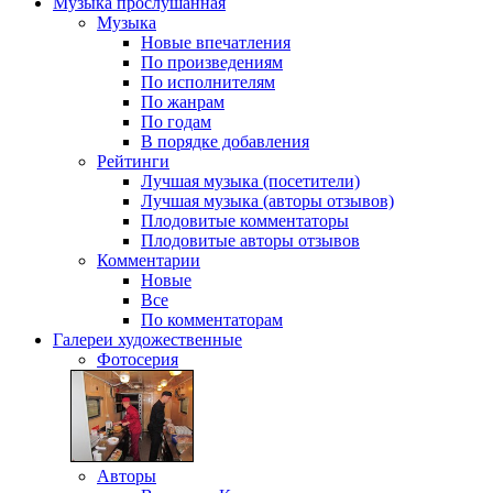
Музыка
прослушанная
Музыка
Новые впечатления
По произведениям
По исполнителям
По жанрам
По годам
В порядке добавления
Рейтинги
Лучшая музыка (посетители)
Лучшая музыка (авторы отзывов)
Плодовитые комментаторы
Плодовитые авторы отзывов
Комментарии
Новые
Все
По комментаторам
Галереи
художественные
Фотосерия
Авторы