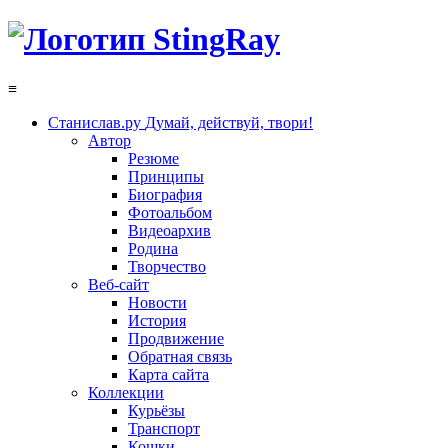
≡
Станислав.ру
Думай, действуй, твори!
Автор
Резюме
Принципы
Биография
Фотоальбом
Видеоархив
Родина
Творчество
Веб-сайт
Новости
История
Продвижение
Обратная связь
Карта сайта
Коллекции
Курьёзы
Транспорт
Кошки