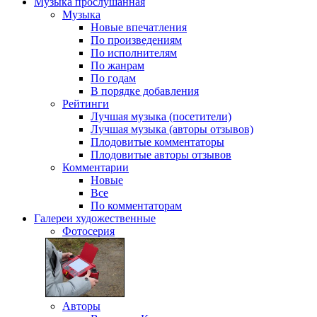
Музыка
прослушанная
Музыка
Новые впечатления
По произведениям
По исполнителям
По жанрам
По годам
В порядке добавления
Рейтинги
Лучшая музыка (посетители)
Лучшая музыка (авторы отзывов)
Плодовитые комментаторы
Плодовитые авторы отзывов
Комментарии
Новые
Все
По комментаторам
Галереи
художественные
Фотосерия
Авторы