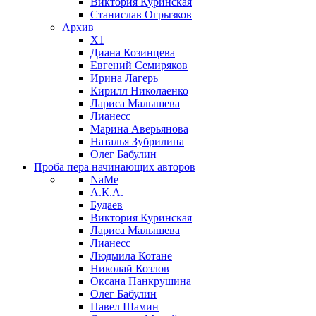
Виктория Куринская
Станислав Огрызков
Архив
X1
Диана Козинцева
Евгений Семиряков
Ирина Лагерь
Кирилл Николаенко
Лариса Малышева
Лианесс
Марина Аверьянова
Наталья Зубрилина
Олег Бабулин
Проба пера
начинающих авторов
NaMe
А.К.А.
Будаев
Виктория Куринская
Лариса Малышева
Лианесс
Людмила Котане
Николай Козлов
Оксана Панкрушина
Олег Бабулин
Павел Шамин