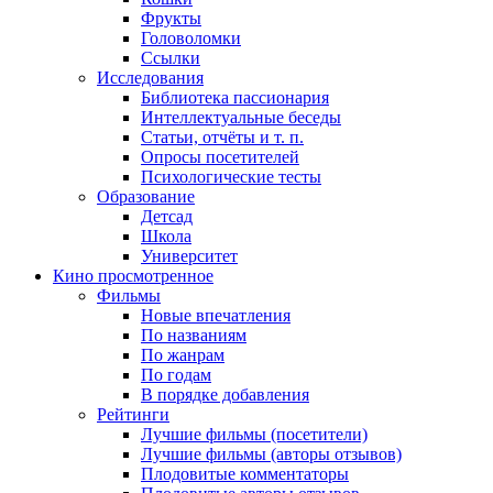
Фрукты
Головоломки
Ссылки
Исследования
Библиотека пассионария
Интеллектуальные беседы
Статьи, отчёты и т. п.
Опросы посетителей
Психологические тесты
Образование
Детсад
Школа
Университет
Кино
просмотренное
Фильмы
Новые впечатления
По названиям
По жанрам
По годам
В порядке добавления
Рейтинги
Лучшие фильмы (посетители)
Лучшие фильмы (авторы отзывов)
Плодовитые комментаторы