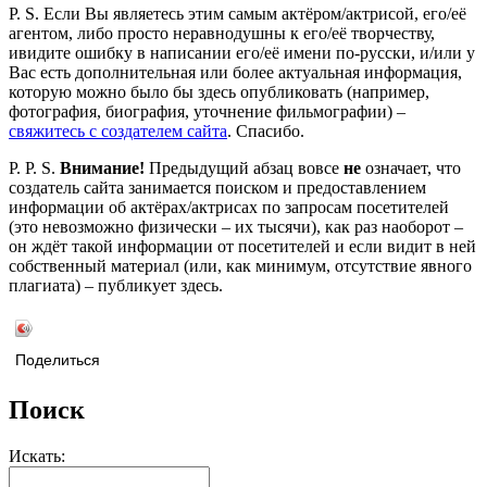
P. S. Если Вы являетесь этим самым актёром/актрисой, его/её
агентом, либо просто неравнодушны к его/её творчеству,
ивидите ошибку в написании его/её имени по-русски, и/или у
Вас есть дополнительная или более актуальная информация,
которую можно было бы здесь опубликовать (например,
фотография, биография, уточнение фильмографии) –
свяжитесь с создателем сайта
. Спасибо.
P. P. S.
Внимание!
Предыдущий абзац вовсе
не
означает, что
создатель сайта занимается поиском и предоставлением
информации об актёрах/актрисах по запросам посетителей
(это невозможно физически – их тысячи), как раз наоборот –
он ждёт такой информации от посетителей и если видит в ней
собственный материал (или, как минимум, отсутствие явного
плагиата) – публикует здесь.
Поделиться
Поиск
Искать: