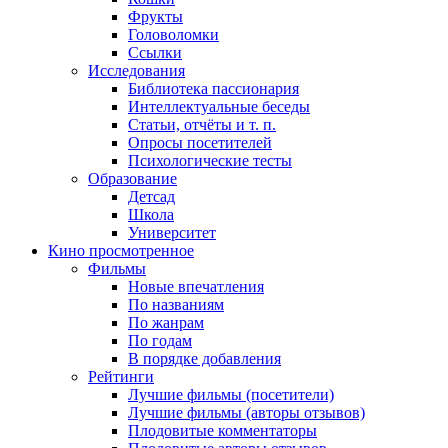
Фрукты
Головоломки
Ссылки
Исследования
Библиотека пассионария
Интеллектуальные беседы
Статьи, отчёты и т. п.
Опросы посетителей
Психологические тесты
Образование
Детсад
Школа
Университет
Кино
просмотренное
Фильмы
Новые впечатления
По названиям
По жанрам
По годам
В порядке добавления
Рейтинги
Лучшие фильмы (посетители)
Лучшие фильмы (авторы отзывов)
Плодовитые комментаторы