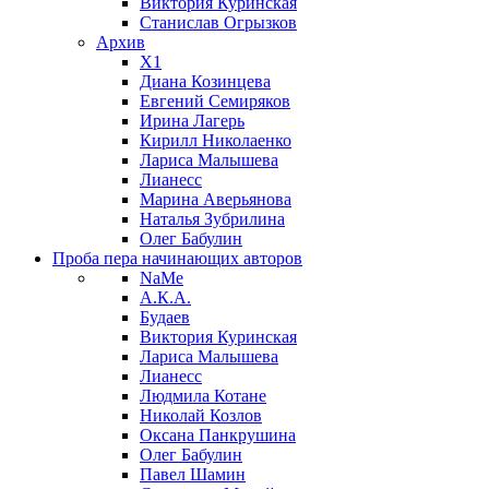
Виктория Куринская
Станислав Огрызков
Архив
X1
Диана Козинцева
Евгений Семиряков
Ирина Лагерь
Кирилл Николаенко
Лариса Малышева
Лианесс
Марина Аверьянова
Наталья Зубрилина
Олег Бабулин
Проба пера
начинающих авторов
NaMe
А.К.А.
Будаев
Виктория Куринская
Лариса Малышева
Лианесс
Людмила Котане
Николай Козлов
Оксана Панкрушина
Олег Бабулин
Павел Шамин