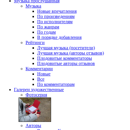
Музыка
прослушанная
Музыка
Новые впечатления
По произведениям
По исполнителям
По жанрам
По годам
В порядке добавления
Рейтинги
Лучшая музыка (посетители)
Лучшая музыка (авторы отзывов)
Плодовитые комментаторы
Плодовитые авторы отзывов
Комментарии
Новые
Все
По комментаторам
Галереи
художественные
Фотосерия
Авторы