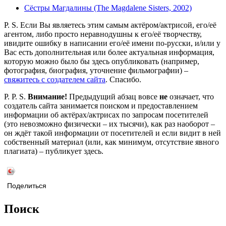
Сёстры Магдалины (The Magdalene Sisters, 2002)
P. S. Если Вы являетесь этим самым актёром/актрисой, его/её
агентом, либо просто неравнодушны к его/её творчеству,
ивидите ошибку в написании его/её имени по-русски, и/или у
Вас есть дополнительная или более актуальная информация,
которую можно было бы здесь опубликовать (например,
фотография, биография, уточнение фильмографии) –
свяжитесь с создателем сайта
. Спасибо.
P. P. S.
Внимание!
Предыдущий абзац вовсе
не
означает, что
создатель сайта занимается поиском и предоставлением
информации об актёрах/актрисах по запросам посетителей
(это невозможно физически – их тысячи), как раз наоборот –
он ждёт такой информации от посетителей и если видит в ней
собственный материал (или, как минимум, отсутствие явного
плагиата) – публикует здесь.
Поделиться
Поиск