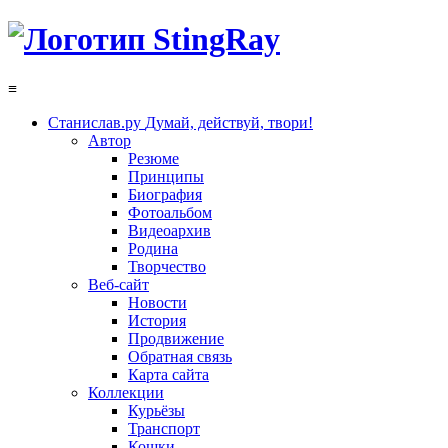
≡
Станислав.ру
Думай, действуй, твори!
Автор
Резюме
Принципы
Биография
Фотоальбом
Видеоархив
Родина
Творчество
Веб-сайт
Новости
История
Продвижение
Обратная связь
Карта сайта
Коллекции
Курьёзы
Транспорт
Кошки