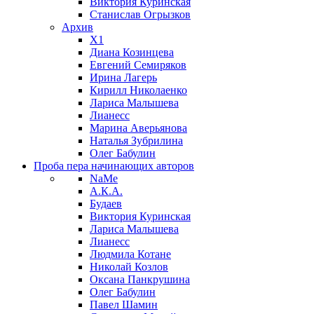
Виктория Куринская
Станислав Огрызков
Архив
X1
Диана Козинцева
Евгений Семиряков
Ирина Лагерь
Кирилл Николаенко
Лариса Малышева
Лианесс
Марина Аверьянова
Наталья Зубрилина
Олег Бабулин
Проба пера
начинающих авторов
NaMe
А.К.А.
Будаев
Виктория Куринская
Лариса Малышева
Лианесс
Людмила Котане
Николай Козлов
Оксана Панкрушина
Олег Бабулин
Павел Шамин