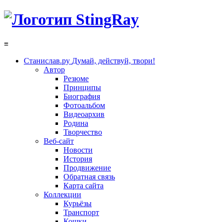
≡
Станислав.ру
Думай, действуй, твори!
Автор
Резюме
Принципы
Биография
Фотоальбом
Видеоархив
Родина
Творчество
Веб-сайт
Новости
История
Продвижение
Обратная связь
Карта сайта
Коллекции
Курьёзы
Транспорт
Кошки