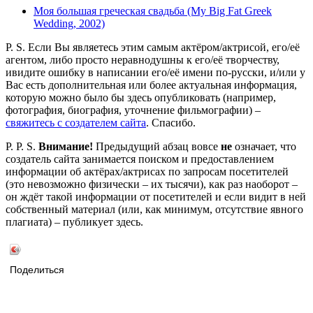
Моя большая греческая свадьба (My Big Fat Greek
Wedding, 2002)
P. S. Если Вы являетесь этим самым актёром/актрисой, его/её
агентом, либо просто неравнодушны к его/её творчеству,
ивидите ошибку в написании его/её имени по-русски, и/или у
Вас есть дополнительная или более актуальная информация,
которую можно было бы здесь опубликовать (например,
фотография, биография, уточнение фильмографии) –
свяжитесь с создателем сайта
. Спасибо.
P. P. S.
Внимание!
Предыдущий абзац вовсе
не
означает, что
создатель сайта занимается поиском и предоставлением
информации об актёрах/актрисах по запросам посетителей
(это невозможно физически – их тысячи), как раз наоборот –
он ждёт такой информации от посетителей и если видит в ней
собственный материал (или, как минимум, отсутствие явного
плагиата) – публикует здесь.
Поделиться