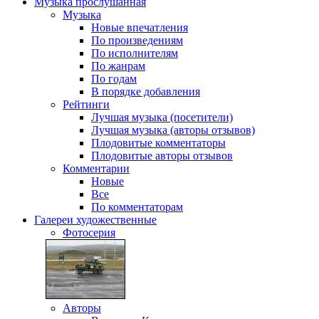
Музыка
прослушанная
Музыка
Новые впечатления
По произведениям
По исполнителям
По жанрам
По годам
В порядке добавления
Рейтинги
Лучшая музыка (посетители)
Лучшая музыка (авторы отзывов)
Плодовитые комментаторы
Плодовитые авторы отзывов
Комментарии
Новые
Все
По комментаторам
Галереи
художественные
Фотосерия
Авторы