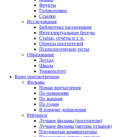
Фрукты
Головоломки
Ссылки
Исследования
Библиотека пассионария
Интеллектуальные беседы
Статьи, отчёты и т. п.
Опросы посетителей
Психологические тесты
Образование
Детсад
Школа
Университет
Кино
просмотренное
Фильмы
Новые впечатления
По названиям
По жанрам
По годам
В порядке добавления
Рейтинги
Лучшие фильмы (посетители)
Лучшие фильмы (авторы отзывов)
Плодовитые комментаторы