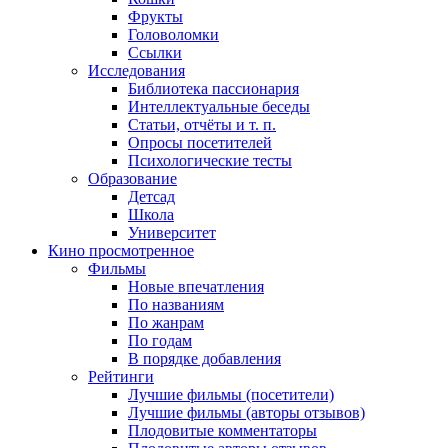
Фрукты
Головоломки
Ссылки
Исследования
Библиотека пассионария
Интеллектуальные беседы
Статьи, отчёты и т. п.
Опросы посетителей
Психологические тесты
Образование
Детсад
Школа
Университет
Кино
просмотренное
Фильмы
Новые впечатления
По названиям
По жанрам
По годам
В порядке добавления
Рейтинги
Лучшие фильмы (посетители)
Лучшие фильмы (авторы отзывов)
Плодовитые комментаторы