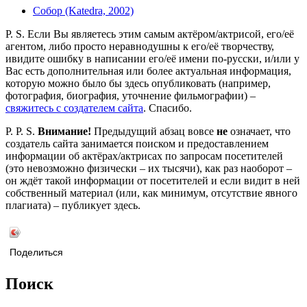
Собор (Katedra, 2002)
P. S. Если Вы являетесь этим самым актёром/актрисой, его/её
агентом, либо просто неравнодушны к его/её творчеству,
ивидите ошибку в написании его/её имени по-русски, и/или у
Вас есть дополнительная или более актуальная информация,
которую можно было бы здесь опубликовать (например,
фотография, биография, уточнение фильмографии) –
свяжитесь с создателем сайта
. Спасибо.
P. P. S.
Внимание!
Предыдущий абзац вовсе
не
означает, что
создатель сайта занимается поиском и предоставлением
информации об актёрах/актрисах по запросам посетителей
(это невозможно физически – их тысячи), как раз наоборот –
он ждёт такой информации от посетителей и если видит в ней
собственный материал (или, как минимум, отсутствие явного
плагиата) – публикует здесь.
Поделиться
Поиск