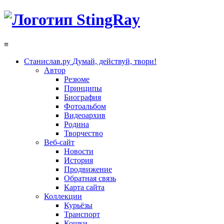
≡
Станислав.ру
Думай, действуй, твори!
Автор
Резюме
Принципы
Биография
Фотоальбом
Видеоархив
Родина
Творчество
Веб-сайт
Новости
История
Продвижение
Обратная связь
Карта сайта
Коллекции
Курьёзы
Транспорт
Кошки