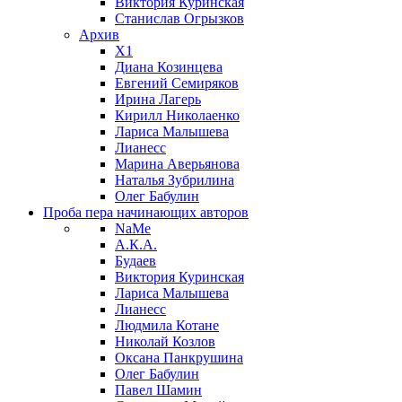
Виктория Куринская
Станислав Огрызков
Архив
X1
Диана Козинцева
Евгений Семиряков
Ирина Лагерь
Кирилл Николаенко
Лариса Малышева
Лианесс
Марина Аверьянова
Наталья Зубрилина
Олег Бабулин
Проба пера
начинающих авторов
NaMe
А.К.А.
Будаев
Виктория Куринская
Лариса Малышева
Лианесс
Людмила Котане
Николай Козлов
Оксана Панкрушина
Олег Бабулин
Павел Шамин