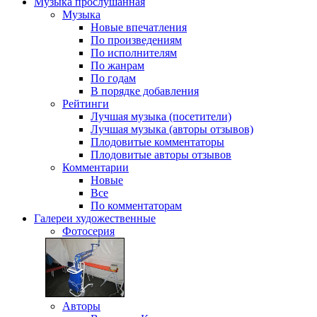
Музыка
прослушанная
Музыка
Новые впечатления
По произведениям
По исполнителям
По жанрам
По годам
В порядке добавления
Рейтинги
Лучшая музыка (посетители)
Лучшая музыка (авторы отзывов)
Плодовитые комментаторы
Плодовитые авторы отзывов
Комментарии
Новые
Все
По комментаторам
Галереи
художественные
Фотосерия
Авторы