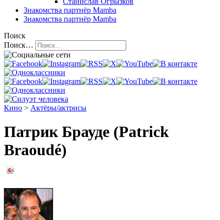
Станислав Огрызков
Знакомства
партнёр Mamba
Знакомства
партнёр Mamba
Поиск
Поиск…
Кино
>
Актёры/актрисы
Патрик Брауде (Patrick
Braoudé)