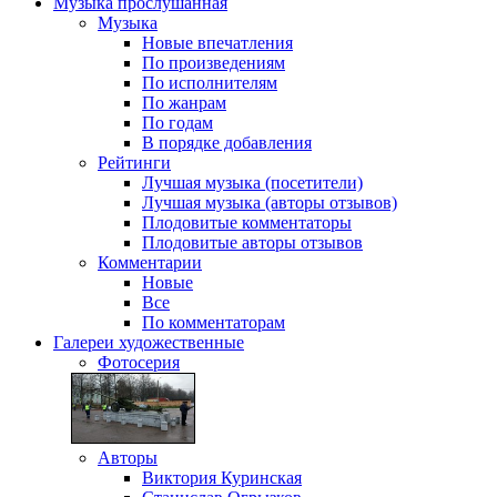
Музыка
прослушанная
Музыка
Новые впечатления
По произведениям
По исполнителям
По жанрам
По годам
В порядке добавления
Рейтинги
Лучшая музыка (посетители)
Лучшая музыка (авторы отзывов)
Плодовитые комментаторы
Плодовитые авторы отзывов
Комментарии
Новые
Все
По комментаторам
Галереи
художественные
Фотосерия
Авторы
Виктория Куринская