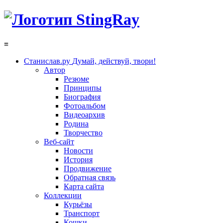
≡
Станислав.ру
Думай, действуй, твори!
Автор
Резюме
Принципы
Биография
Фотоальбом
Видеоархив
Родина
Творчество
Веб-сайт
Новости
История
Продвижение
Обратная связь
Карта сайта
Коллекции
Курьёзы
Транспорт
Кошки