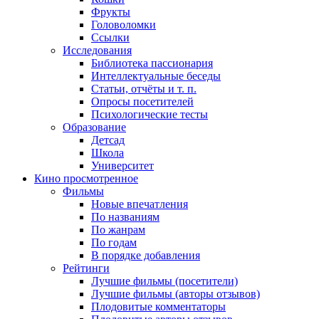
Фрукты
Головоломки
Ссылки
Исследования
Библиотека пассионария
Интеллектуальные беседы
Статьи, отчёты и т. п.
Опросы посетителей
Психологические тесты
Образование
Детсад
Школа
Университет
Кино
просмотренное
Фильмы
Новые впечатления
По названиям
По жанрам
По годам
В порядке добавления
Рейтинги
Лучшие фильмы (посетители)
Лучшие фильмы (авторы отзывов)
Плодовитые комментаторы