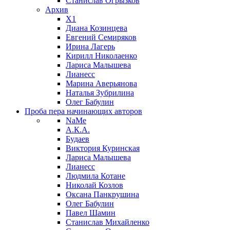
Станислав Огрызков
Архив
X1
Диана Козинцева
Евгений Семиряков
Ирина Лагерь
Кирилл Николаенко
Лариса Малышева
Лианесс
Марина Аверьянова
Наталья Зубрилина
Олег Бабулин
Проба пера
начинающих авторов
NaMe
А.К.А.
Будаев
Виктория Куринская
Лариса Малышева
Лианесс
Людмила Котане
Николай Козлов
Оксана Панкрушина
Олег Бабулин
Павел Шамин
Станислав Михайленко