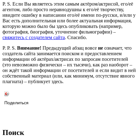
P. S. Если Вы являетесь этим самым актёром/актрисой, его/её
агентом, либо просто неравнодушны к его/её творчеству,
ивидите ошибку в написании его/её имени по-русски, и/или у
Вас есть дополнительная или более актуальная информация,
которую можно было бы здесь опубликовать (например,
фотография, биография, уточнение фильмографии) –
свяжитесь с создателем сайта
. Спасибо.
P. P. S.
Внимание!
Предыдущий абзац вовсе
не
означает, что
создатель сайта занимается поиском и предоставлением
информации об актёрах/актрисах по запросам посетителей
(это невозможно физически – их тысячи), как раз наоборот –
он ждёт такой информации от посетителей и если видит в ней
собственный материал (или, как минимум, отсутствие явного
плагиата) – публикует здесь.
Поделиться
Поиск