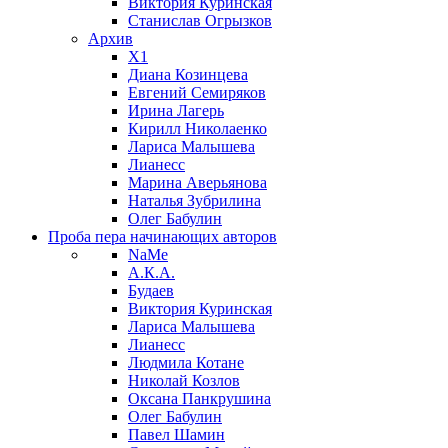
Виктория Куринская
Станислав Огрызков
Архив
X1
Диана Козинцева
Евгений Семиряков
Ирина Лагерь
Кирилл Николаенко
Лариса Малышева
Лианесс
Марина Аверьянова
Наталья Зубрилина
Олег Бабулин
Проба пера
начинающих авторов
NaMe
А.К.А.
Будаев
Виктория Куринская
Лариса Малышева
Лианесс
Людмила Котане
Николай Козлов
Оксана Панкрушина
Олег Бабулин
Павел Шамин