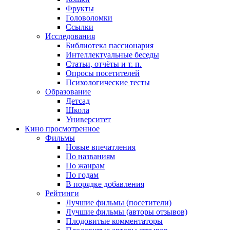
Фрукты
Головоломки
Ссылки
Исследования
Библиотека пассионария
Интеллектуальные беседы
Статьи, отчёты и т. п.
Опросы посетителей
Психологические тесты
Образование
Детсад
Школа
Университет
Кино
просмотренное
Фильмы
Новые впечатления
По названиям
По жанрам
По годам
В порядке добавления
Рейтинги
Лучшие фильмы (посетители)
Лучшие фильмы (авторы отзывов)
Плодовитые комментаторы