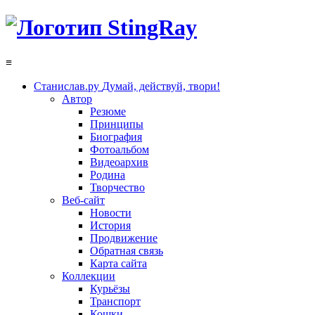
≡
Станислав.ру
Думай, действуй, твори!
Автор
Резюме
Принципы
Биография
Фотоальбом
Видеоархив
Родина
Творчество
Веб-сайт
Новости
История
Продвижение
Обратная связь
Карта сайта
Коллекции
Курьёзы
Транспорт
Кошки