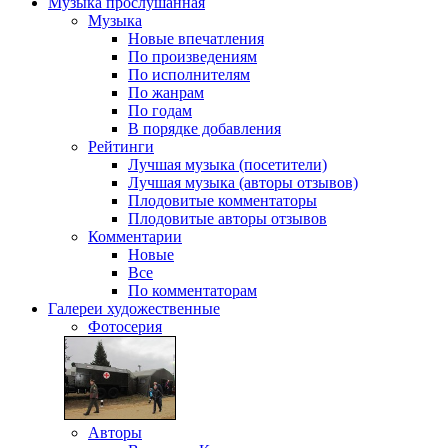
Музыка
прослушанная
Музыка
Новые впечатления
По произведениям
По исполнителям
По жанрам
По годам
В порядке добавления
Рейтинги
Лучшая музыка (посетители)
Лучшая музыка (авторы отзывов)
Плодовитые комментаторы
Плодовитые авторы отзывов
Комментарии
Новые
Все
По комментаторам
Галереи
художественные
Фотосерия
Авторы