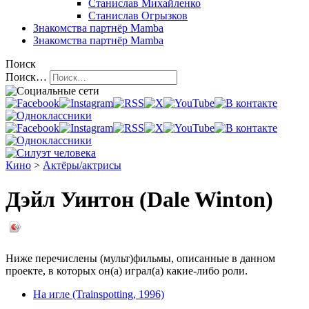
Станислав Михайленко
Станислав Огрызков
Знакомства
партнёр Mamba
Знакомства
партнёр Mamba
Поиск
Поиск…
Кино
>
Актёры/актрисы
Дэйл Уинтон (Dale Winton)
Ниже перечислены (мульт)фильмы, описанные в данном
проекте, в которых он(а) играл(а) какие-либо роли.
На игле (Trainspotting, 1996)