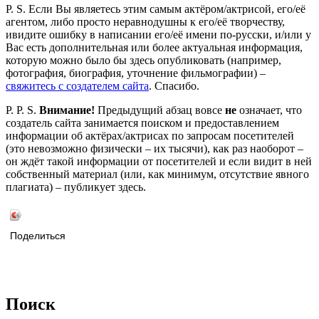
P. S. Если Вы являетесь этим самым актёром/актрисой, его/её
агентом, либо просто неравнодушны к его/её творчеству,
ивидите ошибку в написании его/её имени по-русски, и/или у
Вас есть дополнительная или более актуальная информация,
которую можно было бы здесь опубликовать (например,
фотография, биография, уточнение фильмографии) –
свяжитесь с создателем сайта
. Спасибо.
P. P. S.
Внимание!
Предыдущий абзац вовсе
не
означает, что
создатель сайта занимается поиском и предоставлением
информации об актёрах/актрисах по запросам посетителей
(это невозможно физически – их тысячи), как раз наоборот –
он ждёт такой информации от посетителей и если видит в ней
собственный материал (или, как минимум, отсутствие явного
плагиата) – публикует здесь.
Поделиться
Поиск