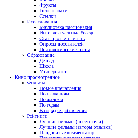
Фрукты
Головоломки
Ссылки
Исследования
Библиотека пассионария
Интеллектуальные беседы
Статьи, отчёты и т. п.
Опросы посетителей
Психологические тесты
Образование
Детсад
Школа
Университет
Кино
просмотренное
Фильмы
Новые впечатления
По названиям
По жанрам
По годам
В порядке добавления
Рейтинги
Лучшие фильмы (посетители)
Лучшие фильмы (авторы отзывов)
Плодовитые комментаторы