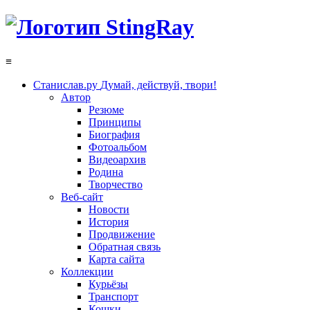
≡
Станислав.ру
Думай, действуй, твори!
Автор
Резюме
Принципы
Биография
Фотоальбом
Видеоархив
Родина
Творчество
Веб-сайт
Новости
История
Продвижение
Обратная связь
Карта сайта
Коллекции
Курьёзы
Транспорт
Кошки