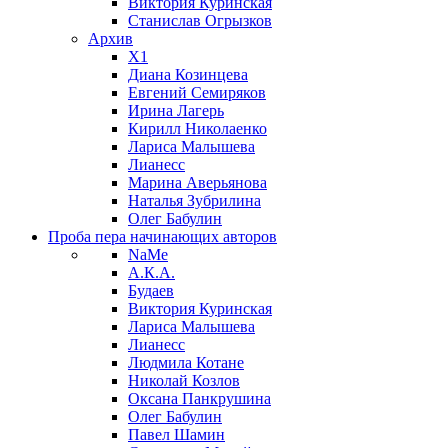
Виктория Куринская
Станислав Огрызков
Архив
X1
Диана Козинцева
Евгений Семиряков
Ирина Лагерь
Кирилл Николаенко
Лариса Малышева
Лианесс
Марина Аверьянова
Наталья Зубрилина
Олег Бабулин
Проба пера
начинающих авторов
NaMe
А.К.А.
Будаев
Виктория Куринская
Лариса Малышева
Лианесс
Людмила Котане
Николай Козлов
Оксана Панкрушина
Олег Бабулин
Павел Шамин