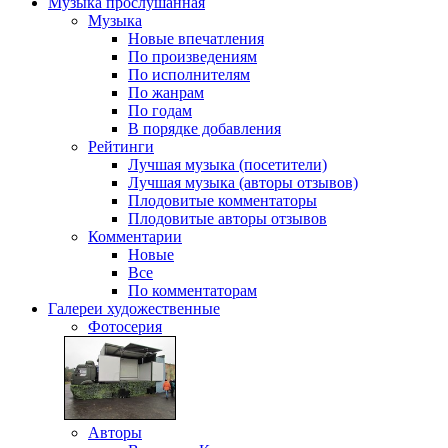
Музыка
прослушанная
Музыка
Новые впечатления
По произведениям
По исполнителям
По жанрам
По годам
В порядке добавления
Рейтинги
Лучшая музыка (посетители)
Лучшая музыка (авторы отзывов)
Плодовитые комментаторы
Плодовитые авторы отзывов
Комментарии
Новые
Все
По комментаторам
Галереи
художественные
Фотосерия
Авторы