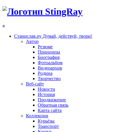
≡
Станислав.ру
Думай, действуй, твори!
Автор
Резюме
Принципы
Биография
Фотоальбом
Видеоархив
Родина
Творчество
Веб-сайт
Новости
История
Продвижение
Обратная связь
Карта сайта
Коллекции
Курьёзы
Транспорт
Кошки