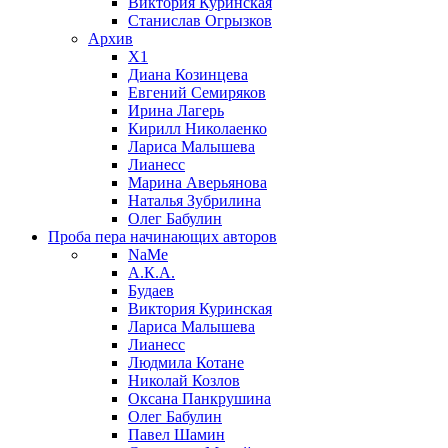
Виктория Куринская
Станислав Огрызков
Архив
X1
Диана Козинцева
Евгений Семиряков
Ирина Лагерь
Кирилл Николаенко
Лариса Малышева
Лианесс
Марина Аверьянова
Наталья Зубрилина
Олег Бабулин
Проба пера
начинающих авторов
NaMe
А.К.А.
Будаев
Виктория Куринская
Лариса Малышева
Лианесс
Людмила Котане
Николай Козлов
Оксана Панкрушина
Олег Бабулин
Павел Шамин