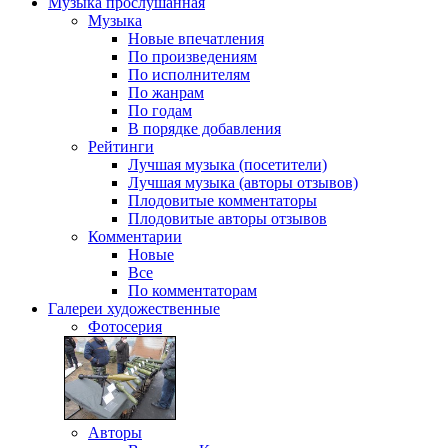
Музыка
прослушанная
Музыка
Новые впечатления
По произведениям
По исполнителям
По жанрам
По годам
В порядке добавления
Рейтинги
Лучшая музыка (посетители)
Лучшая музыка (авторы отзывов)
Плодовитые комментаторы
Плодовитые авторы отзывов
Комментарии
Новые
Все
По комментаторам
Галереи
художественные
Фотосерия
Авторы