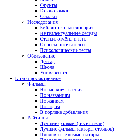
Фрукты
Головоломки
Ссылки
Исследования
Библиотека пассионария
Интеллектуальные беседы
Статьи, отчёты и т. п.
Опросы посетителей
Психологические тесты
Образование
Детсад
Школа
Университет
Кино
просмотренное
Фильмы
Новые впечатления
По названиям
По жанрам
По годам
В порядке добавления
Рейтинги
Лучшие фильмы (посетители)
Лучшие фильмы (авторы отзывов)
Плодовитые комментаторы