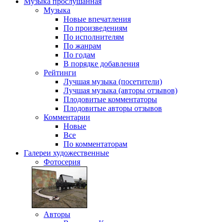
Музыка
прослушанная
Музыка
Новые впечатления
По произведениям
По исполнителям
По жанрам
По годам
В порядке добавления
Рейтинги
Лучшая музыка (посетители)
Лучшая музыка (авторы отзывов)
Плодовитые комментаторы
Плодовитые авторы отзывов
Комментарии
Новые
Все
По комментаторам
Галереи
художественные
Фотосерия
Авторы