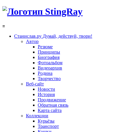
≡
Станислав.ру
Думай, действуй, твори!
Автор
Резюме
Принципы
Биография
Фотоальбом
Видеоархив
Родина
Творчество
Веб-сайт
Новости
История
Продвижение
Обратная связь
Карта сайта
Коллекции
Курьёзы
Транспорт
Кошки