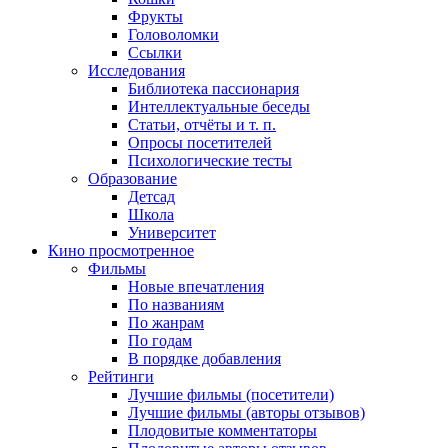
Фрукты
Головоломки
Ссылки
Исследования
Библиотека пассионария
Интеллектуальные беседы
Статьи, отчёты и т. п.
Опросы посетителей
Психологические тесты
Образование
Детсад
Школа
Университет
Кино
просмотренное
Фильмы
Новые впечатления
По названиям
По жанрам
По годам
В порядке добавления
Рейтинги
Лучшие фильмы (посетители)
Лучшие фильмы (авторы отзывов)
Плодовитые комментаторы