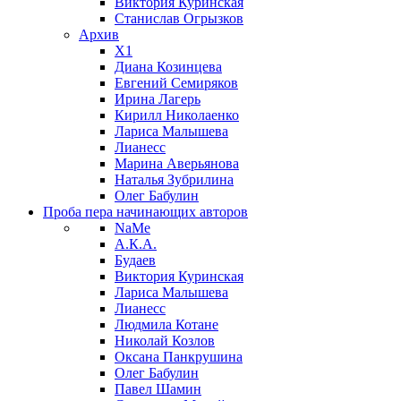
Виктория Куринская
Станислав Огрызков
Архив
X1
Диана Козинцева
Евгений Семиряков
Ирина Лагерь
Кирилл Николаенко
Лариса Малышева
Лианесс
Марина Аверьянова
Наталья Зубрилина
Олег Бабулин
Проба пера
начинающих авторов
NaMe
А.К.А.
Будаев
Виктория Куринская
Лариса Малышева
Лианесс
Людмила Котане
Николай Козлов
Оксана Панкрушина
Олег Бабулин
Павел Шамин