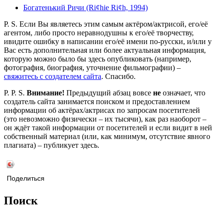
Богатенький Ричи (Ri¢hie Ri¢h, 1994)
P. S. Если Вы являетесь этим самым актёром/актрисой, его/её
агентом, либо просто неравнодушны к его/её творчеству,
ивидите ошибку в написании его/её имени по-русски, и/или у
Вас есть дополнительная или более актуальная информация,
которую можно было бы здесь опубликовать (например,
фотография, биография, уточнение фильмографии) –
свяжитесь с создателем сайта
. Спасибо.
P. P. S.
Внимание!
Предыдущий абзац вовсе
не
означает, что
создатель сайта занимается поиском и предоставлением
информации об актёрах/актрисах по запросам посетителей
(это невозможно физически – их тысячи), как раз наоборот –
он ждёт такой информации от посетителей и если видит в ней
собственный материал (или, как минимум, отсутствие явного
плагиата) – публикует здесь.
Поделиться
Поиск