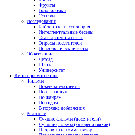
Фрукты
Головоломки
Ссылки
Исследования
Библиотека пассионария
Интеллектуальные беседы
Статьи, отчёты и т. п.
Опросы посетителей
Психологические тесты
Образование
Детсад
Школа
Университет
Кино
просмотренное
Фильмы
Новые впечатления
По названиям
По жанрам
По годам
В порядке добавления
Рейтинги
Лучшие фильмы (посетители)
Лучшие фильмы (авторы отзывов)
Плодовитые комментаторы