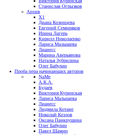
Виктория Куринская
Станислав Огрызков
Архив
X1
Диана Козинцева
Евгений Семиряков
Ирина Лагерь
Кирилл Николаенко
Лариса Малышева
Лианесс
Марина Аверьянова
Наталья Зубрилина
Олег Бабулин
Проба пера
начинающих авторов
NaMe
А.К.А.
Будаев
Виктория Куринская
Лариса Малышева
Лианесс
Людмила Котане
Николай Козлов
Оксана Панкрушина
Олег Бабулин
Павел Шамин