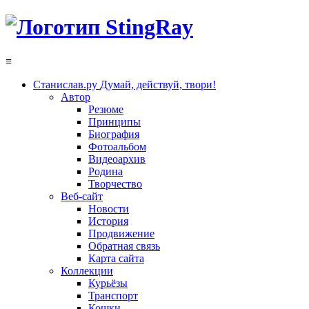
≡
Станислав.ру
Думай, действуй, твори!
Автор
Резюме
Принципы
Биография
Фотоальбом
Видеоархив
Родина
Творчество
Веб-сайт
Новости
История
Продвижение
Обратная связь
Карта сайта
Коллекции
Курьёзы
Транспорт
Кошки