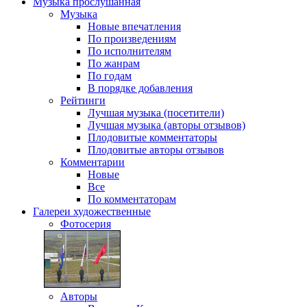
Музыка
прослушанная
Музыка
Новые впечатления
По произведениям
По исполнителям
По жанрам
По годам
В порядке добавления
Рейтинги
Лучшая музыка (посетители)
Лучшая музыка (авторы отзывов)
Плодовитые комментаторы
Плодовитые авторы отзывов
Комментарии
Новые
Все
По комментаторам
Галереи
художественные
Фотосерия
Авторы