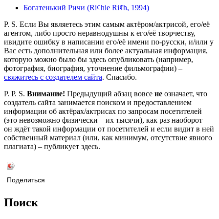
Богатенький Ричи (Ri¢hie Ri¢h, 1994)
P. S. Если Вы являетесь этим самым актёром/актрисой, его/её
агентом, либо просто неравнодушны к его/её творчеству,
ивидите ошибку в написании его/её имени по-русски, и/или у
Вас есть дополнительная или более актуальная информация,
которую можно было бы здесь опубликовать (например,
фотография, биография, уточнение фильмографии) –
свяжитесь с создателем сайта
. Спасибо.
P. P. S.
Внимание!
Предыдущий абзац вовсе
не
означает, что
создатель сайта занимается поиском и предоставлением
информации об актёрах/актрисах по запросам посетителей
(это невозможно физически – их тысячи), как раз наоборот –
он ждёт такой информации от посетителей и если видит в ней
собственный материал (или, как минимум, отсутствие явного
плагиата) – публикует здесь.
Поделиться
Поиск