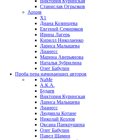
Виктория Куринская
Станислав Огрызков
Архив
X1
Диана Козинцева
Евгений Семиряков
Ирина Лагерь
Кирилл Николаенко
Лариса Малышева
Лианесс
Марина Аверьянова
Наталья Зубрилина
Олег Бабулин
Проба пера
начинающих авторов
NaMe
А.К.А.
Будаев
Виктория Куринская
Лариса Малышева
Лианесс
Людмила Котане
Николай Козлов
Оксана Панкрушина
Олег Бабулин
Павел Шамин