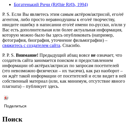
Богатенький Ричи (Ri¢hie Ri¢h, 1994)
P. S. Если Вы являетесь этим самым актёром/актрисой, его/её
агентом, либо просто неравнодушны к его/её творчеству,
ивидите ошибку в написании его/её имени по-русски, и/или у
Вас есть дополнительная или более актуальная информация,
которую можно было бы здесь опубликовать (например,
фотография, биография, уточнение фильмографии) –
свяжитесь с создателем сайта
. Спасибо.
P. P. S.
Внимание!
Предыдущий абзац вовсе
не
означает, что
создатель сайта занимается поиском и предоставлением
информации об актёрах/актрисах по запросам посетителей
(это невозможно физически – их тысячи), как раз наоборот –
он ждёт такой информации от посетителей и если видит в ней
собственный материал (или, как минимум, отсутствие явного
плагиата) – публикует здесь.
Поделиться
Поиск