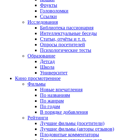
Фрукты
Головоломки
Ссылки
Исследования
Библиотека пассионария
Интеллектуальные беседы
Статьи, отчёты и т. п.
Опросы посетителей
Психологические тесты
Образование
Детсад
Школа
Университет
Кино
просмотренное
Фильмы
Новые впечатления
По названиям
По жанрам
По годам
В порядке добавления
Рейтинги
Лучшие фильмы (посетители)
Лучшие фильмы (авторы отзывов)
Плодовитые комментаторы