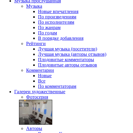
Музыка
прослушанная
Музыка
Новые впечатления
По произведениям
По исполнителям
По жанрам
По годам
В порядке добавления
Рейтинги
Лучшая музыка (посетители)
Лучшая музыка (авторы отзывов)
Плодовитые комментаторы
Плодовитые авторы отзывов
Комментарии
Новые
Все
По комментаторам
Галереи
художественные
Фотосерия
Авторы