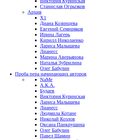
Виктория Куринская
Станислав Огрызков
Архив
X1
Диана Козинцева
Евгений Семиряков
Ирина Лагерь
Кирилл Николаенко
Лариса Малышева
Лианесс
Марина Аверьянова
Наталья Зубрилина
Олег Бабулин
Проба пера
начинающих авторов
NaMe
А.К.А.
Будаев
Виктория Куринская
Лариса Малышева
Лианесс
Людмила Котане
Николай Козлов
Оксана Панкрушина
Олег Бабулин
Павел Шамин