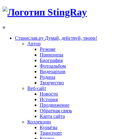
≡
Станислав.ру
Думай, действуй, твори!
Автор
Резюме
Принципы
Биография
Фотоальбом
Видеоархив
Родина
Творчество
Веб-сайт
Новости
История
Продвижение
Обратная связь
Карта сайта
Коллекции
Курьёзы
Транспорт
Кошки