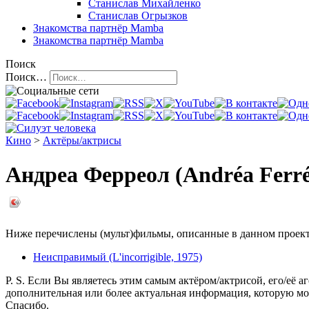
Станислав Михайленко
Станислав Огрызков
Знакомства
партнёр Mamba
Знакомства
партнёр Mamba
Поиск
Поиск…
Кино
>
Актёры/актрисы
Андреа Ферреол (Andréa Ferré
Ниже перечислены (мульт)фильмы, описанные в данном проекте,
Неисправимый (L'incorrigible, 1975)
P. S. Если Вы являетесь этим самым актёром/актрисой, его/её а
дополнительная или более актуальная информация, которую мо
Спасибо.