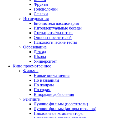
Фрукты
Головоломки
Ссылки
Исследования
Библиотека пассионария
Интеллектуальные беседы
Статьи, отчёты и т. п.
Опросы посетителей
Психологические тесты
Образование
Детсад
Школа
Университет
Кино
просмотренное
Фильмы
Новые впечатления
По названиям
По жанрам
По годам
В порядке добавления
Рейтинги
Лучшие фильмы (посетители)
Лучшие фильмы (авторы отзывов)
Плодовитые комментаторы