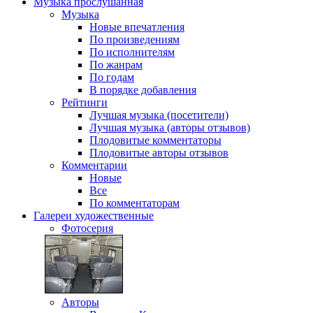
Музыка
прослушанная
Музыка
Новые впечатления
По произведениям
По исполнителям
По жанрам
По годам
В порядке добавления
Рейтинги
Лучшая музыка (посетители)
Лучшая музыка (авторы отзывов)
Плодовитые комментаторы
Плодовитые авторы отзывов
Комментарии
Новые
Все
По комментаторам
Галереи
художественные
Фотосерия
Авторы