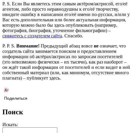
P. S. Если Вы являетесь этим самым актёром/актрисой, его/её
агентом, либо просто неравнодушны к его/её творчеству,
ивидите ошибку в написании его/её имени по-русски, и/или у
Вас есть дополнительная или более актуальная информация,
которую можно было бы здесь опубликовать (например,
фотография, биография, уточнение фильмографии) –
свяжитесь с создателем сайта
. Спасибо.
P. P. S.
Внимание!
Предыдущий абзац вовсе
не
означает, что
создатель сайта занимается поиском и предоставлением
информации об актёрах/актрисах по запросам посетителей
(это невозможно физически – их тысячи), как раз наоборот –
он ждёт такой информации от посетителей и если видит в ней
собственный материал (или, как минимум, отсутствие явного
плагиата) – публикует здесь.
Поделиться
Поиск
Искать: