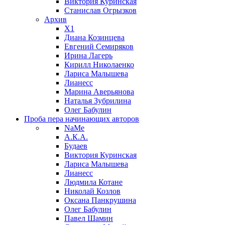
Виктория Куринская
Станислав Огрызков
Архив
X1
Диана Козинцева
Евгений Семиряков
Ирина Лагерь
Кирилл Николаенко
Лариса Малышева
Лианесс
Марина Аверьянова
Наталья Зубрилина
Олег Бабулин
Проба пера
начинающих авторов
NaMe
А.К.А.
Будаев
Виктория Куринская
Лариса Малышева
Лианесс
Людмила Котане
Николай Козлов
Оксана Панкрушина
Олег Бабулин
Павел Шамин