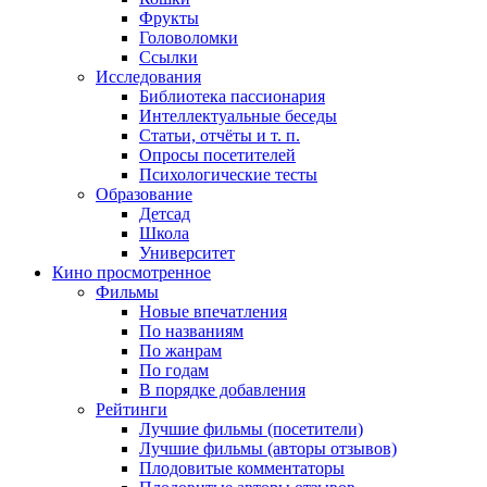
Фрукты
Головоломки
Ссылки
Исследования
Библиотека пассионария
Интеллектуальные беседы
Статьи, отчёты и т. п.
Опросы посетителей
Психологические тесты
Образование
Детсад
Школа
Университет
Кино
просмотренное
Фильмы
Новые впечатления
По названиям
По жанрам
По годам
В порядке добавления
Рейтинги
Лучшие фильмы (посетители)
Лучшие фильмы (авторы отзывов)
Плодовитые комментаторы