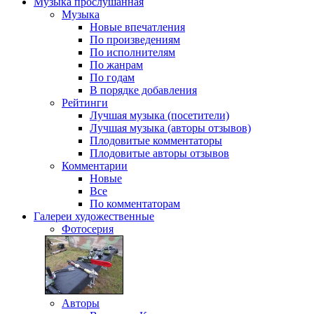
Музыка
прослушанная
Музыка
Новые впечатления
По произведениям
По исполнителям
По жанрам
По годам
В порядке добавления
Рейтинги
Лучшая музыка (посетители)
Лучшая музыка (авторы отзывов)
Плодовитые комментаторы
Плодовитые авторы отзывов
Комментарии
Новые
Все
По комментаторам
Галереи
художественные
Фотосерия
Авторы