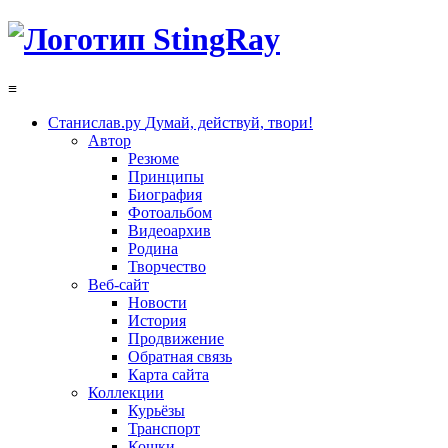
≡
Станислав.ру
Думай, действуй, твори!
Автор
Резюме
Принципы
Биография
Фотоальбом
Видеоархив
Родина
Творчество
Веб-сайт
Новости
История
Продвижение
Обратная связь
Карта сайта
Коллекции
Курьёзы
Транспорт
Кошки