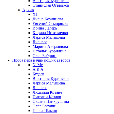
Виктория Куринская
Станислав Огрызков
Архив
X1
Диана Козинцева
Евгений Семиряков
Ирина Лагерь
Кирилл Николаенко
Лариса Малышева
Лианесс
Марина Аверьянова
Наталья Зубрилина
Олег Бабулин
Проба пера
начинающих авторов
NaMe
А.К.А.
Будаев
Виктория Куринская
Лариса Малышева
Лианесс
Людмила Котане
Николай Козлов
Оксана Панкрушина
Олег Бабулин
Павел Шамин