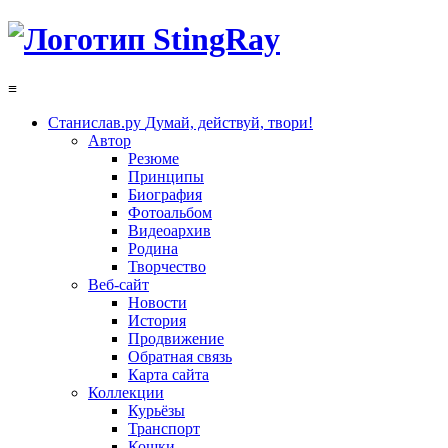
≡
Станислав.ру
Думай, действуй, твори!
Автор
Резюме
Принципы
Биография
Фотоальбом
Видеоархив
Родина
Творчество
Веб-сайт
Новости
История
Продвижение
Обратная связь
Карта сайта
Коллекции
Курьёзы
Транспорт
Кошки