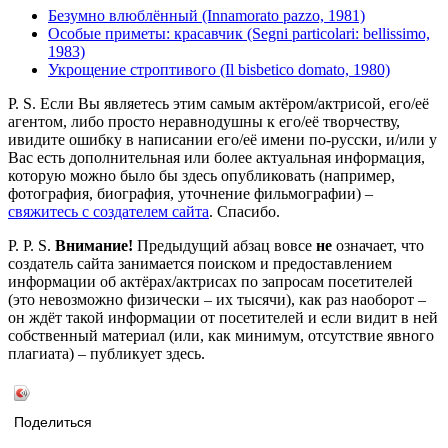
Безумно влюблённый (Innamorato pazzo, 1981)
Особые приметы: красавчик (Segni particolari: bellissimo,
1983)
Укрощение строптивого (Il bisbetico domato, 1980)
P. S. Если Вы являетесь этим самым актёром/актрисой, его/её
агентом, либо просто неравнодушны к его/её творчеству,
ивидите ошибку в написании его/её имени по-русски, и/или у
Вас есть дополнительная или более актуальная информация,
которую можно было бы здесь опубликовать (например,
фотография, биография, уточнение фильмографии) –
свяжитесь с создателем сайта
. Спасибо.
P. P. S.
Внимание!
Предыдущий абзац вовсе
не
означает, что
создатель сайта занимается поиском и предоставлением
информации об актёрах/актрисах по запросам посетителей
(это невозможно физически – их тысячи), как раз наоборот –
он ждёт такой информации от посетителей и если видит в ней
собственный материал (или, как минимум, отсутствие явного
плагиата) – публикует здесь.
Поделиться