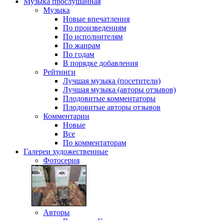
Музыка
прослушанная
Музыка
Новые впечатления
По произведениям
По исполнителям
По жанрам
По годам
В порядке добавления
Рейтинги
Лучшая музыка (посетители)
Лучшая музыка (авторы отзывов)
Плодовитые комментаторы
Плодовитые авторы отзывов
Комментарии
Новые
Все
По комментаторам
Галереи
художественные
Фотосерия
Авторы