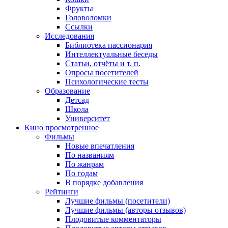
Фрукты
Головоломки
Ссылки
Исследования
Библиотека пассионария
Интеллектуальные беседы
Статьи, отчёты и т. п.
Опросы посетителей
Психологические тесты
Образование
Детсад
Школа
Университет
Кино
просмотренное
Фильмы
Новые впечатления
По названиям
По жанрам
По годам
В порядке добавления
Рейтинги
Лучшие фильмы (посетители)
Лучшие фильмы (авторы отзывов)
Плодовитые комментаторы