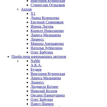
Виктория Куринская
Станислав Огрызков
Архив
X1
Диана Козинцева
Евгений Семиряков
Ирина Лагерь
Кирилл Николаенко
Лариса Малышева
Лианесс
Марина Аверьянова
Наталья Зубрилина
Олег Бабулин
Проба пера
начинающих авторов
NaMe
А.К.А.
Будаев
Виктория Куринская
Лариса Малышева
Лианесс
Людмила Котане
Николай Козлов
Оксана Панкрушина
Олег Бабулин
Павел Шамин