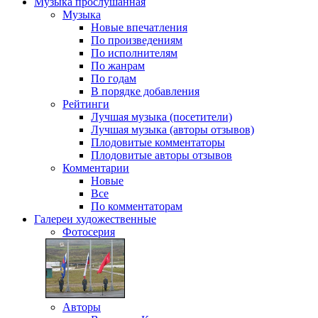
Музыка
прослушанная
Музыка
Новые впечатления
По произведениям
По исполнителям
По жанрам
По годам
В порядке добавления
Рейтинги
Лучшая музыка (посетители)
Лучшая музыка (авторы отзывов)
Плодовитые комментаторы
Плодовитые авторы отзывов
Комментарии
Новые
Все
По комментаторам
Галереи
художественные
Фотосерия
Авторы