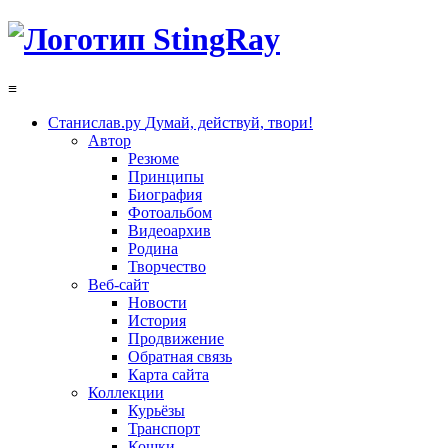
≡
Станислав.ру
Думай, действуй, твори!
Автор
Резюме
Принципы
Биография
Фотоальбом
Видеоархив
Родина
Творчество
Веб-сайт
Новости
История
Продвижение
Обратная связь
Карта сайта
Коллекции
Курьёзы
Транспорт
Кошки