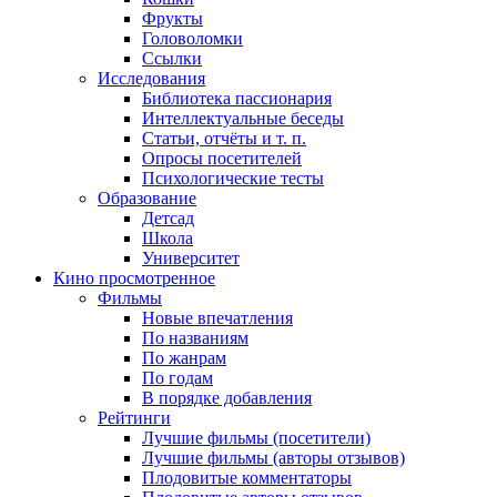
Фрукты
Головоломки
Ссылки
Исследования
Библиотека пассионария
Интеллектуальные беседы
Статьи, отчёты и т. п.
Опросы посетителей
Психологические тесты
Образование
Детсад
Школа
Университет
Кино
просмотренное
Фильмы
Новые впечатления
По названиям
По жанрам
По годам
В порядке добавления
Рейтинги
Лучшие фильмы (посетители)
Лучшие фильмы (авторы отзывов)
Плодовитые комментаторы