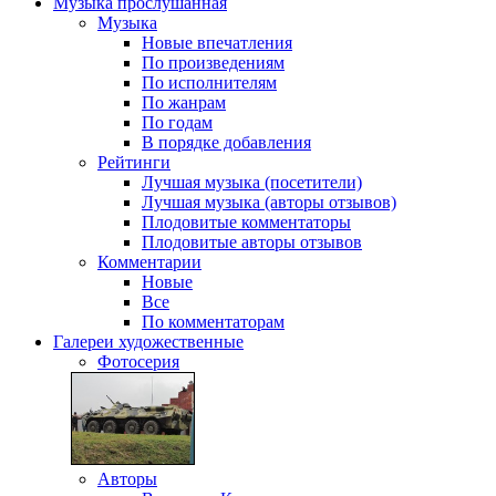
Музыка
прослушанная
Музыка
Новые впечатления
По произведениям
По исполнителям
По жанрам
По годам
В порядке добавления
Рейтинги
Лучшая музыка (посетители)
Лучшая музыка (авторы отзывов)
Плодовитые комментаторы
Плодовитые авторы отзывов
Комментарии
Новые
Все
По комментаторам
Галереи
художественные
Фотосерия
Авторы