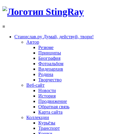
≡
Станислав.ру
Думай, действуй, твори!
Автор
Резюме
Принципы
Биография
Фотоальбом
Видеоархив
Родина
Творчество
Веб-сайт
Новости
История
Продвижение
Обратная связь
Карта сайта
Коллекции
Курьёзы
Транспорт
Кошки