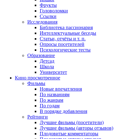
Фрукты
Головоломки
Ссылки
Исследования
Библиотека пассионария
Интеллектуальные беседы
Статьи, отчёты и т. п.
Опросы посетителей
Психологические тесты
Образование
Детсад
Школа
Университет
Кино
просмотренное
Фильмы
Новые впечатления
По названиям
По жанрам
По годам
В порядке добавления
Рейтинги
Лучшие фильмы (посетители)
Лучшие фильмы (авторы отзывов)
Плодовитые комментаторы