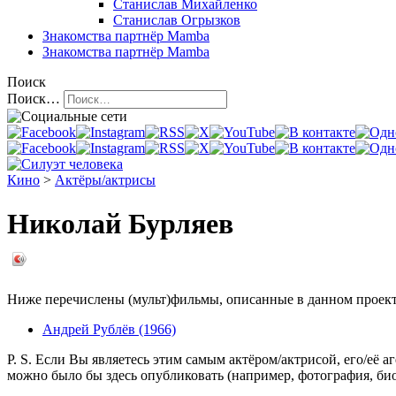
Станислав Михайленко
Станислав Огрызков
Знакомства
партнёр Mamba
Знакомства
партнёр Mamba
Поиск
Поиск…
Кино
>
Актёры/актрисы
Николай Бурляев
Ниже перечислены (мульт)фильмы, описанные в данном проекте,
Андрей Рублёв (1966)
P. S. Если Вы являетесь этим самым актёром/актрисой, его/её 
можно было бы здесь опубликовать (например, фотография, б