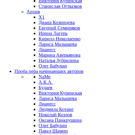
Виктория Куринская
Станислав Огрызков
Архив
X1
Диана Козинцева
Евгений Семиряков
Ирина Лагерь
Кирилл Николаенко
Лариса Малышева
Лианесс
Марина Аверьянова
Наталья Зубрилина
Олег Бабулин
Проба пера
начинающих авторов
NaMe
А.К.А.
Будаев
Виктория Куринская
Лариса Малышева
Лианесс
Людмила Котане
Николай Козлов
Оксана Панкрушина
Олег Бабулин
Павел Шамин