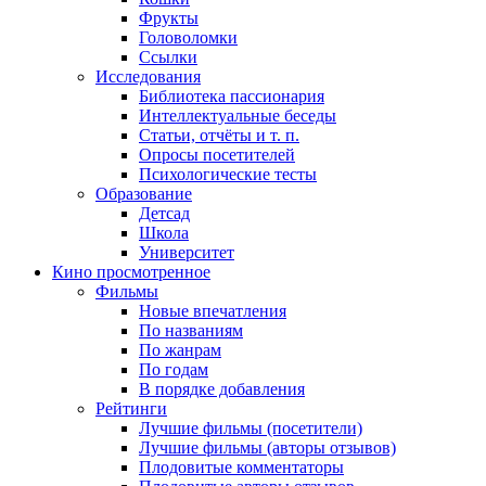
Фрукты
Головоломки
Ссылки
Исследования
Библиотека пассионария
Интеллектуальные беседы
Статьи, отчёты и т. п.
Опросы посетителей
Психологические тесты
Образование
Детсад
Школа
Университет
Кино
просмотренное
Фильмы
Новые впечатления
По названиям
По жанрам
По годам
В порядке добавления
Рейтинги
Лучшие фильмы (посетители)
Лучшие фильмы (авторы отзывов)
Плодовитые комментаторы