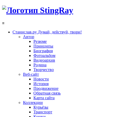
≡
Станислав.ру
Думай, действуй, твори!
Автор
Резюме
Принципы
Биография
Фотоальбом
Видеоархив
Родина
Творчество
Веб-сайт
Новости
История
Продвижение
Обратная связь
Карта сайта
Коллекции
Курьёзы
Транспорт
Кошки