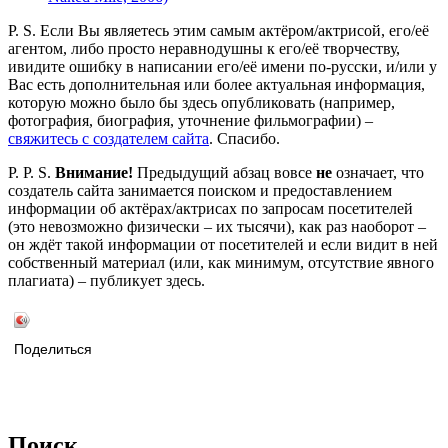
P. S. Если Вы являетесь этим самым актёром/актрисой, его/её
агентом, либо просто неравнодушны к его/её творчеству,
ивидите ошибку в написании его/её имени по-русски, и/или у
Вас есть дополнительная или более актуальная информация,
которую можно было бы здесь опубликовать (например,
фотография, биография, уточнение фильмографии) –
свяжитесь с создателем сайта
. Спасибо.
P. P. S.
Внимание!
Предыдущий абзац вовсе
не
означает, что
создатель сайта занимается поиском и предоставлением
информации об актёрах/актрисах по запросам посетителей
(это невозможно физически – их тысячи), как раз наоборот –
он ждёт такой информации от посетителей и если видит в ней
собственный материал (или, как минимум, отсутствие явного
плагиата) – публикует здесь.
Поделиться
Поиск