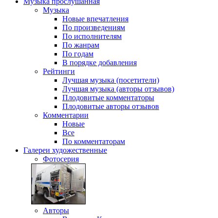
Музыка
прослушанная
Музыка
Новые впечатления
По произведениям
По исполнителям
По жанрам
По годам
В порядке добавления
Рейтинги
Лучшая музыка (посетители)
Лучшая музыка (авторы отзывов)
Плодовитые комментаторы
Плодовитые авторы отзывов
Комментарии
Новые
Все
По комментаторам
Галереи
художественные
Фотосерия
Авторы