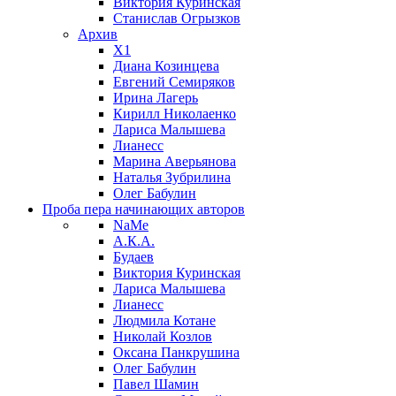
Виктория Куринская
Станислав Огрызков
Архив
X1
Диана Козинцева
Евгений Семиряков
Ирина Лагерь
Кирилл Николаенко
Лариса Малышева
Лианесс
Марина Аверьянова
Наталья Зубрилина
Олег Бабулин
Проба пера
начинающих авторов
NaMe
А.К.А.
Будаев
Виктория Куринская
Лариса Малышева
Лианесс
Людмила Котане
Николай Козлов
Оксана Панкрушина
Олег Бабулин
Павел Шамин