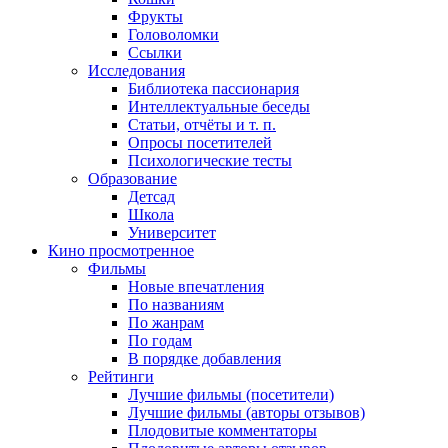
Фрукты
Головоломки
Ссылки
Исследования
Библиотека пассионария
Интеллектуальные беседы
Статьи, отчёты и т. п.
Опросы посетителей
Психологические тесты
Образование
Детсад
Школа
Университет
Кино
просмотренное
Фильмы
Новые впечатления
По названиям
По жанрам
По годам
В порядке добавления
Рейтинги
Лучшие фильмы (посетители)
Лучшие фильмы (авторы отзывов)
Плодовитые комментаторы