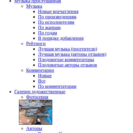
Музыка
прослушанная
Музыка
Новые впечатления
По произведениям
По исполнителям
По жанрам
По годам
В порядке добавления
Рейтинги
Лучшая музыка (посетители)
Лучшая музыка (авторы отзывов)
Плодовитые комментаторы
Плодовитые авторы отзывов
Комментарии
Новые
Все
По комментаторам
Галереи
художественные
Фотосерия
Авторы