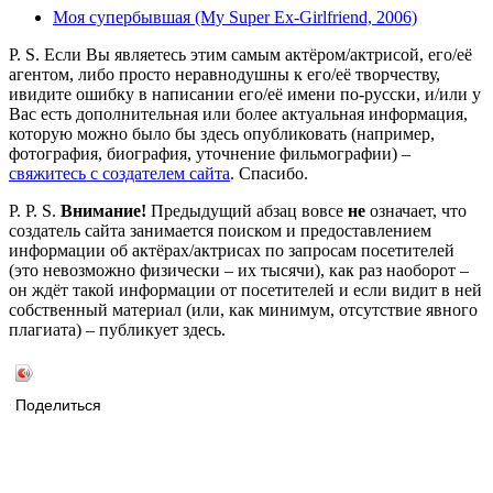
Моя супербывшая (My Super Ex-Girlfriend, 2006)
P. S. Если Вы являетесь этим самым актёром/актрисой, его/её
агентом, либо просто неравнодушны к его/её творчеству,
ивидите ошибку в написании его/её имени по-русски, и/или у
Вас есть дополнительная или более актуальная информация,
которую можно было бы здесь опубликовать (например,
фотография, биография, уточнение фильмографии) –
свяжитесь с создателем сайта
. Спасибо.
P. P. S.
Внимание!
Предыдущий абзац вовсе
не
означает, что
создатель сайта занимается поиском и предоставлением
информации об актёрах/актрисах по запросам посетителей
(это невозможно физически – их тысячи), как раз наоборот –
он ждёт такой информации от посетителей и если видит в ней
собственный материал (или, как минимум, отсутствие явного
плагиата) – публикует здесь.
Поделиться