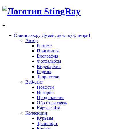
≡
Станислав.ру
Думай, действуй, твори!
Автор
Резюме
Принципы
Биография
Фотоальбом
Видеоархив
Родина
Творчество
Веб-сайт
Новости
История
Продвижение
Обратная связь
Карта сайта
Коллекции
Курьёзы
Транспорт
Кошки