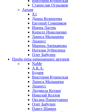
Виктория Куринская
Станислав Огрызков
Архив
X1
Диана Козинцева
Евгений Семиряков
Ирина Лагерь
Кирилл Николаенко
Лариса Малышева
Лианесс
Марина Аверьянова
Наталья Зубрилина
Олег Бабулин
Проба пера
начинающих авторов
NaMe
А.К.А.
Будаев
Виктория Куринская
Лариса Малышева
Лианесс
Людмила Котане
Николай Козлов
Оксана Панкрушина
Олег Бабулин
Павел Шамин