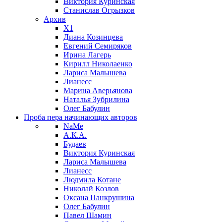
Виктория Куринская
Станислав Огрызков
Архив
X1
Диана Козинцева
Евгений Семиряков
Ирина Лагерь
Кирилл Николаенко
Лариса Малышева
Лианесс
Марина Аверьянова
Наталья Зубрилина
Олег Бабулин
Проба пера
начинающих авторов
NaMe
А.К.А.
Будаев
Виктория Куринская
Лариса Малышева
Лианесс
Людмила Котане
Николай Козлов
Оксана Панкрушина
Олег Бабулин
Павел Шамин