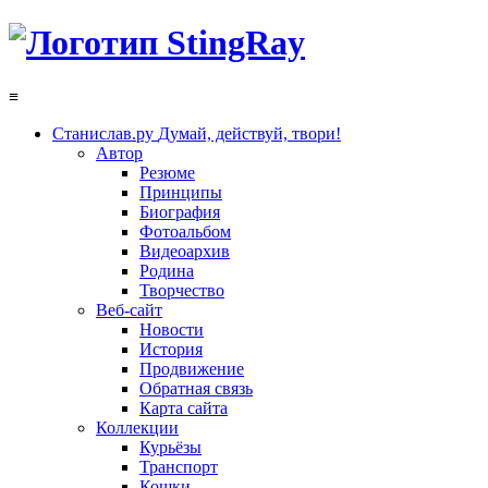
≡
Станислав.ру
Думай, действуй, твори!
Автор
Резюме
Принципы
Биография
Фотоальбом
Видеоархив
Родина
Творчество
Веб-сайт
Новости
История
Продвижение
Обратная связь
Карта сайта
Коллекции
Курьёзы
Транспорт
Кошки