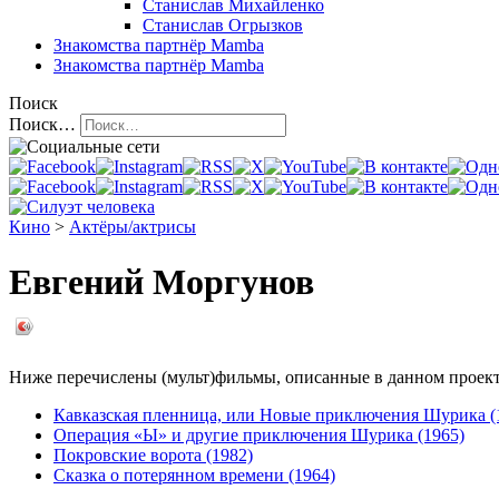
Станислав Михайленко
Станислав Огрызков
Знакомства
партнёр Mamba
Знакомства
партнёр Mamba
Поиск
Поиск…
Кино
>
Актёры/актрисы
Евгений Моргунов
Ниже перечислены (мульт)фильмы, описанные в данном проекте,
Кавказская пленница, или Новые приключения Шурика (
Операция «Ы» и другие приключения Шурика (1965)
Покровские ворота (1982)
Сказка о потерянном времени (1964)