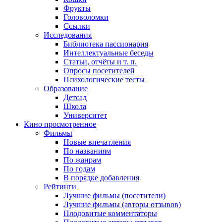
Фрукты
Головоломки
Ссылки
Исследования
Библиотека пассионария
Интеллектуальные беседы
Статьи, отчёты и т. п.
Опросы посетителей
Психологические тесты
Образование
Детсад
Школа
Университет
Кино
просмотренное
Фильмы
Новые впечатления
По названиям
По жанрам
По годам
В порядке добавления
Рейтинги
Лучшие фильмы (посетители)
Лучшие фильмы (авторы отзывов)
Плодовитые комментаторы