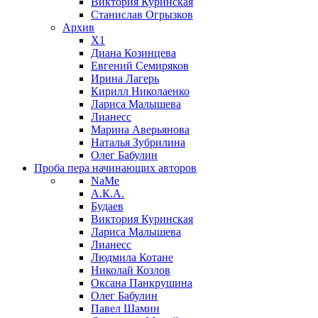
Виктория Куринская
Станислав Огрызков
Архив
X1
Диана Козинцева
Евгений Семиряков
Ирина Лагерь
Кирилл Николаенко
Лариса Малышева
Лианесс
Марина Аверьянова
Наталья Зубрилина
Олег Бабулин
Проба пера
начинающих авторов
NaMe
А.К.А.
Будаев
Виктория Куринская
Лариса Малышева
Лианесс
Людмила Котане
Николай Козлов
Оксана Панкрушина
Олег Бабулин
Павел Шамин