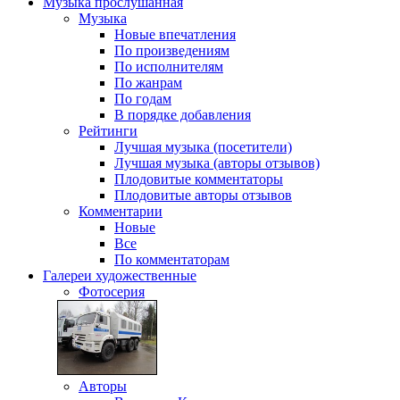
Музыка
прослушанная
Музыка
Новые впечатления
По произведениям
По исполнителям
По жанрам
По годам
В порядке добавления
Рейтинги
Лучшая музыка (посетители)
Лучшая музыка (авторы отзывов)
Плодовитые комментаторы
Плодовитые авторы отзывов
Комментарии
Новые
Все
По комментаторам
Галереи
художественные
Фотосерия
Авторы