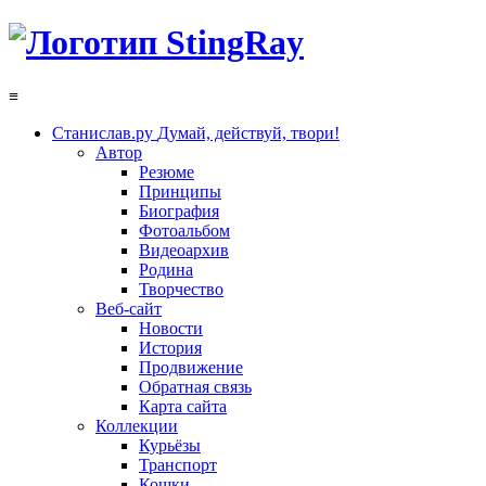
≡
Станислав.ру
Думай, действуй, твори!
Автор
Резюме
Принципы
Биография
Фотоальбом
Видеоархив
Родина
Творчество
Веб-сайт
Новости
История
Продвижение
Обратная связь
Карта сайта
Коллекции
Курьёзы
Транспорт
Кошки