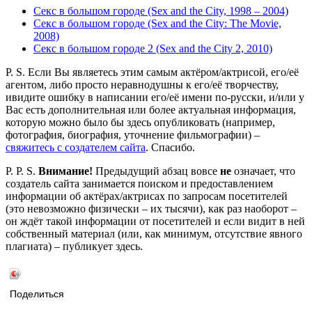
Секс в большом городе (Sex and the City, 1998 – 2004)
Секс в большом городе (Sex and the City: The Movie,
2008)
Секс в большом городе 2 (Sex and the City 2, 2010)
P. S. Если Вы являетесь этим самым актёром/актрисой, его/её
агентом, либо просто неравнодушны к его/её творчеству,
ивидите ошибку в написании его/её имени по-русски, и/или у
Вас есть дополнительная или более актуальная информация,
которую можно было бы здесь опубликовать (например,
фотография, биография, уточнение фильмографии) –
свяжитесь с создателем сайта
. Спасибо.
P. P. S.
Внимание!
Предыдущий абзац вовсе
не
означает, что
создатель сайта занимается поиском и предоставлением
информации об актёрах/актрисах по запросам посетителей
(это невозможно физически – их тысячи), как раз наоборот –
он ждёт такой информации от посетителей и если видит в ней
собственный материал (или, как минимум, отсутствие явного
плагиата) – публикует здесь.
Поделиться