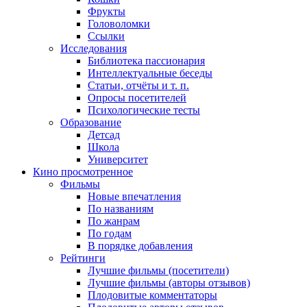
Фрукты
Головоломки
Ссылки
Исследования
Библиотека пассионария
Интеллектуальные беседы
Статьи, отчёты и т. п.
Опросы посетителей
Психологические тесты
Образование
Детсад
Школа
Университет
Кино
просмотренное
Фильмы
Новые впечатления
По названиям
По жанрам
По годам
В порядке добавления
Рейтинги
Лучшие фильмы (посетители)
Лучшие фильмы (авторы отзывов)
Плодовитые комментаторы