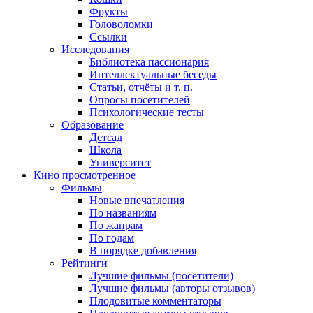
Фрукты
Головоломки
Ссылки
Исследования
Библиотека пассионария
Интеллектуальные беседы
Статьи, отчёты и т. п.
Опросы посетителей
Психологические тесты
Образование
Детсад
Школа
Университет
Кино
просмотренное
Фильмы
Новые впечатления
По названиям
По жанрам
По годам
В порядке добавления
Рейтинги
Лучшие фильмы (посетители)
Лучшие фильмы (авторы отзывов)
Плодовитые комментаторы