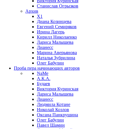
Виктория Куринская
Станислав Огрызков
Архив
X1
Диана Козинцева
Евгений Семиряков
Ирина Лагерь
Кирилл Николаенко
Лариса Малышева
Лианесс
Марина Аверьянова
Наталья Зубрилина
Олег Бабулин
Проба пера
начинающих авторов
NaMe
А.К.А.
Будаев
Виктория Куринская
Лариса Малышева
Лианесс
Людмила Котане
Николай Козлов
Оксана Панкрушина
Олег Бабулин
Павел Шамин