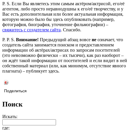
P. S. Если Вы являетесь этим самым актёром/актрисой, его/её
агентом, либо просто неравнодушны к его/её творчеству, и у
Вас есть дополнительная или более актуальная информация,
которую можно было бы здесь опубликовать (например,
фотография, биография, уточнение фильмографии) –
свяжитесь с создателем сайта
. Спасибо.
P. P. S.
Внимание!
Предыдущий абзац вовсе
не
означает, что
создатель сайта занимается поиском и предоставлением
информации об актёрах/актрисах по запросам посетителей
(это невозможно физически – их тысячи), как раз наоборот –
он ждёт такой информации от посетителей и если видит в ней
собственный материал (или, как минимум, отсутствие явного
плагиата) – публикует здесь.
Поделиться
Поиск
Искать:
где: