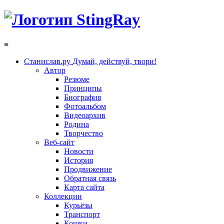
≡
Станислав.ру
Думай, действуй, твори!
Автор
Резюме
Принципы
Биография
Фотоальбом
Видеоархив
Родина
Творчество
Веб-сайт
Новости
История
Продвижение
Обратная связь
Карта сайта
Коллекции
Курьёзы
Транспорт
Кошки