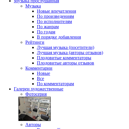
Музыка
прослушанная
Музыка
Новые впечатления
По произведениям
По исполнителям
По жанрам
По годам
В порядке добавления
Рейтинги
Лучшая музыка (посетители)
Лучшая музыка (авторы отзывов)
Плодовитые комментаторы
Плодовитые авторы отзывов
Комментарии
Новые
Все
По комментаторам
Галереи
художественные
Фотосерия
Авторы