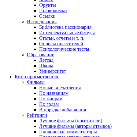
Фрукты
Головоломки
Ссылки
Исследования
Библиотека пассионария
Интеллектуальные беседы
Статьи, отчёты и т. п.
Опросы посетителей
Психологические тесты
Образование
Детсад
Школа
Университет
Кино
просмотренное
Фильмы
Новые впечатления
По названиям
По жанрам
По годам
В порядке добавления
Рейтинги
Лучшие фильмы (посетители)
Лучшие фильмы (авторы отзывов)
Плодовитые комментаторы