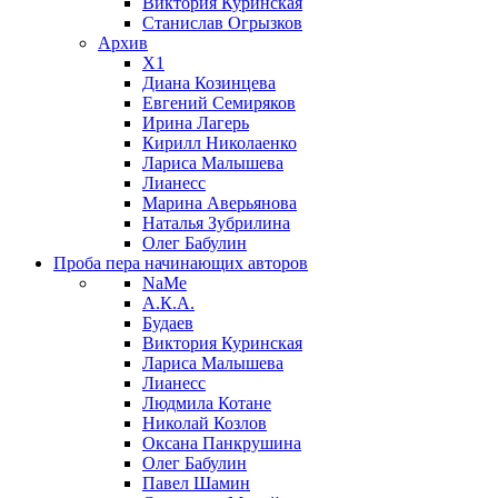
Виктория Куринская
Станислав Огрызков
Архив
X1
Диана Козинцева
Евгений Семиряков
Ирина Лагерь
Кирилл Николаенко
Лариса Малышева
Лианесс
Марина Аверьянова
Наталья Зубрилина
Олег Бабулин
Проба пера
начинающих авторов
NaMe
А.К.А.
Будаев
Виктория Куринская
Лариса Малышева
Лианесс
Людмила Котане
Николай Козлов
Оксана Панкрушина
Олег Бабулин
Павел Шамин