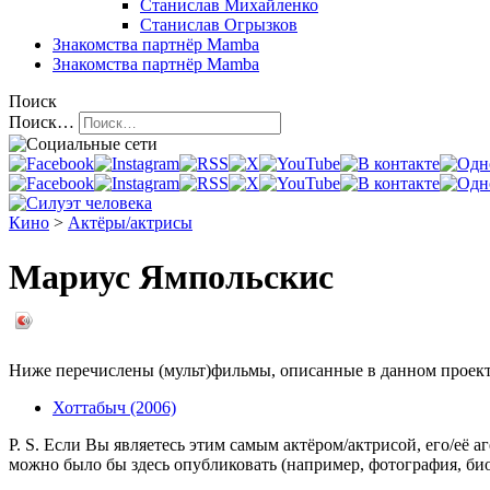
Станислав Михайленко
Станислав Огрызков
Знакомства
партнёр Mamba
Знакомства
партнёр Mamba
Поиск
Поиск…
Кино
>
Актёры/актрисы
Мариус Ямпольскис
Ниже перечислены (мульт)фильмы, описанные в данном проекте,
Хоттабыч (2006)
P. S. Если Вы являетесь этим самым актёром/актрисой, его/её 
можно было бы здесь опубликовать (например, фотография, б