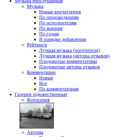
Музыка
прослушанная
Музыка
Новые впечатления
По произведениям
По исполнителям
По жанрам
По годам
В порядке добавления
Рейтинги
Лучшая музыка (посетители)
Лучшая музыка (авторы отзывов)
Плодовитые комментаторы
Плодовитые авторы отзывов
Комментарии
Новые
Все
По комментаторам
Галереи
художественные
Фотосерия
Авторы