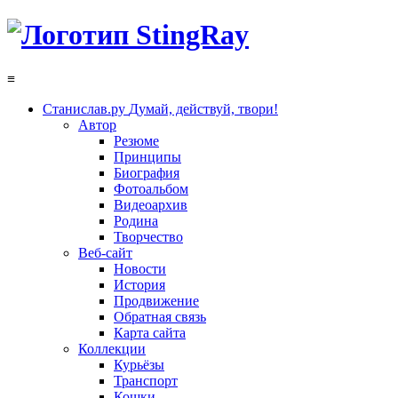
≡
Станислав.ру
Думай, действуй, твори!
Автор
Резюме
Принципы
Биография
Фотоальбом
Видеоархив
Родина
Творчество
Веб-сайт
Новости
История
Продвижение
Обратная связь
Карта сайта
Коллекции
Курьёзы
Транспорт
Кошки