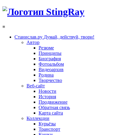
≡
Станислав.ру
Думай, действуй, твори!
Автор
Резюме
Принципы
Биография
Фотоальбом
Видеоархив
Родина
Творчество
Веб-сайт
Новости
История
Продвижение
Обратная связь
Карта сайта
Коллекции
Курьёзы
Транспорт
Кошки