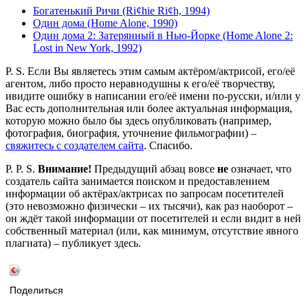
Богатенький Ричи (Ri¢hie Ri¢h, 1994)
Один дома (Home Alone, 1990)
Один дома 2: Затерянный в Нью-Йорке (Home Alone 2:
Lost in New York, 1992)
P. S. Если Вы являетесь этим самым актёром/актрисой, его/её
агентом, либо просто неравнодушны к его/её творчеству,
ивидите ошибку в написании его/её имени по-русски, и/или у
Вас есть дополнительная или более актуальная информация,
которую можно было бы здесь опубликовать (например,
фотография, биография, уточнение фильмографии) –
свяжитесь с создателем сайта
. Спасибо.
P. P. S.
Внимание!
Предыдущий абзац вовсе
не
означает, что
создатель сайта занимается поиском и предоставлением
информации об актёрах/актрисах по запросам посетителей
(это невозможно физически – их тысячи), как раз наоборот –
он ждёт такой информации от посетителей и если видит в ней
собственный материал (или, как минимум, отсутствие явного
плагиата) – публикует здесь.
Поделиться