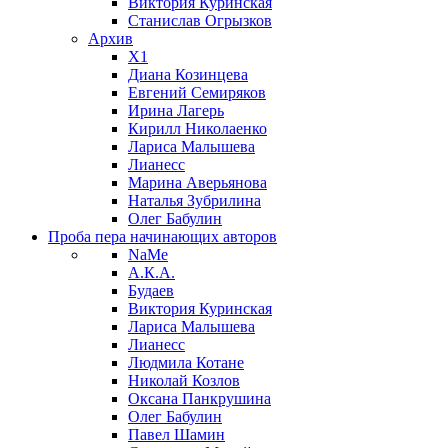
Виктория Куринская
Станислав Огрызков
Архив
X1
Диана Козинцева
Евгений Семиряков
Ирина Лагерь
Кирилл Николаенко
Лариса Малышева
Лианесс
Марина Аверьянова
Наталья Зубрилина
Олег Бабулин
Проба пера
начинающих авторов
NaMe
А.К.А.
Будаев
Виктория Куринская
Лариса Малышева
Лианесс
Людмила Котане
Николай Козлов
Оксана Панкрушина
Олег Бабулин
Павел Шамин