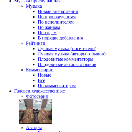
Музыка
прослушанная
Музыка
Новые впечатления
По произведениям
По исполнителям
По жанрам
По годам
В порядке добавления
Рейтинги
Лучшая музыка (посетители)
Лучшая музыка (авторы отзывов)
Плодовитые комментаторы
Плодовитые авторы отзывов
Комментарии
Новые
Все
По комментаторам
Галереи
художественные
Фотосерия
Авторы