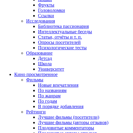
Фрукты
Головоломки
Ссылки
Исследования
Библиотека пассионария
Интеллектуальные беседы
Статьи, отчёты и т. п.
Опросы посетителей
Психологические тесты
Образование
Детсад
Школа
Университет
Кино
просмотренное
Фильмы
Новые впечатления
По названиям
По жанрам
По годам
В порядке добавления
Рейтинги
Лучшие фильмы (посетители)
Лучшие фильмы (авторы отзывов)
Плодовитые комментаторы