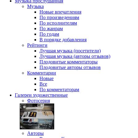
Музыка
прослушанная
Музыка
Новые впечатления
По произведениям
По исполнителям
По жанрам
По годам
В порядке добавления
Рейтинги
Лучшая музыка (посетители)
Лучшая музыка (авторы отзывов)
Плодовитые комментаторы
Плодовитые авторы отзывов
Комментарии
Новые
Все
По комментаторам
Галереи
художественные
Фотосерия
Авторы