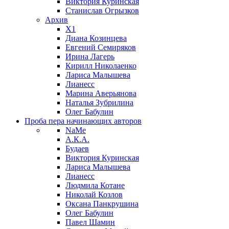
Виктория Куринская
Станислав Огрызков
Архив
X1
Диана Козинцева
Евгений Семиряков
Ирина Лагерь
Кирилл Николаенко
Лариса Малышева
Лианесс
Марина Аверьянова
Наталья Зубрилина
Олег Бабулин
Проба пера
начинающих авторов
NaMe
А.К.А.
Будаев
Виктория Куринская
Лариса Малышева
Лианесс
Людмила Котане
Николай Козлов
Оксана Панкрушина
Олег Бабулин
Павел Шамин