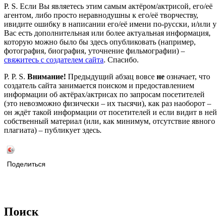
P. S. Если Вы являетесь этим самым актёром/актрисой, его/её
агентом, либо просто неравнодушны к его/её творчеству,
ивидите ошибку в написании его/её имени по-русски, и/или у
Вас есть дополнительная или более актуальная информация,
которую можно было бы здесь опубликовать (например,
фотография, биография, уточнение фильмографии) –
свяжитесь с создателем сайта
. Спасибо.
P. P. S.
Внимание!
Предыдущий абзац вовсе
не
означает, что
создатель сайта занимается поиском и предоставлением
информации об актёрах/актрисах по запросам посетителей
(это невозможно физически – их тысячи), как раз наоборот –
он ждёт такой информации от посетителей и если видит в ней
собственный материал (или, как минимум, отсутствие явного
плагиата) – публикует здесь.
Поделиться
Поиск