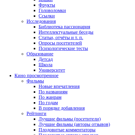
Фрукты
Головоломки
Ссылки
Исследования
Библиотека пассионария
Интеллектуальные беседы
Статьи, отчёты и т. п.
Опросы посетителей
Психологические тесты
Образование
Детсад
Школа
Университет
Кино
просмотренное
Фильмы
Новые впечатления
По названиям
По жанрам
По годам
В порядке добавления
Рейтинги
Лучшие фильмы (посетители)
Лучшие фильмы (авторы отзывов)
Плодовитые комментаторы