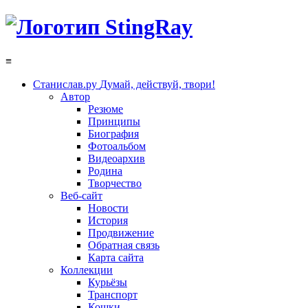
≡
Станислав.ру
Думай, действуй, твори!
Автор
Резюме
Принципы
Биография
Фотоальбом
Видеоархив
Родина
Творчество
Веб-сайт
Новости
История
Продвижение
Обратная связь
Карта сайта
Коллекции
Курьёзы
Транспорт
Кошки