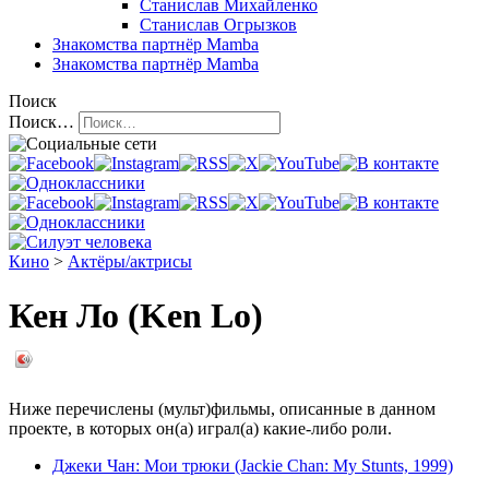
Станислав Михайленко
Станислав Огрызков
Знакомства
партнёр Mamba
Знакомства
партнёр Mamba
Поиск
Поиск…
Кино
>
Актёры/актрисы
Кен Ло (Ken Lo)
Ниже перечислены (мульт)фильмы, описанные в данном
проекте, в которых он(а) играл(а) какие-либо роли.
Джеки Чан: Мои трюки (Jackie Chan: My Stunts, 1999)