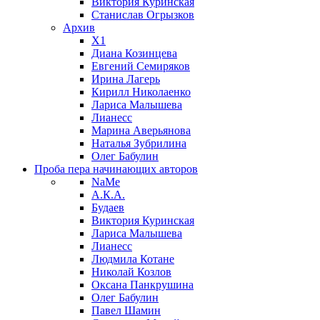
Виктория Куринская
Станислав Огрызков
Архив
X1
Диана Козинцева
Евгений Семиряков
Ирина Лагерь
Кирилл Николаенко
Лариса Малышева
Лианесс
Марина Аверьянова
Наталья Зубрилина
Олег Бабулин
Проба пера
начинающих авторов
NaMe
А.К.А.
Будаев
Виктория Куринская
Лариса Малышева
Лианесс
Людмила Котане
Николай Козлов
Оксана Панкрушина
Олег Бабулин
Павел Шамин