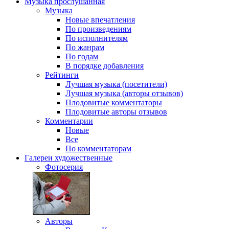
Музыка
прослушанная
Музыка
Новые впечатления
По произведениям
По исполнителям
По жанрам
По годам
В порядке добавления
Рейтинги
Лучшая музыка (посетители)
Лучшая музыка (авторы отзывов)
Плодовитые комментаторы
Плодовитые авторы отзывов
Комментарии
Новые
Все
По комментаторам
Галереи
художественные
Фотосерия
Авторы