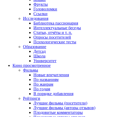
Фрукты
Головоломки
Ссылки
Исследования
Библиотека пассионария
Интеллектуальные беседы
Статьи, отчёты и т. п.
Опросы посетителей
Психологические тесты
Образование
Детсад
Школа
Университет
Кино
просмотренное
Фильмы
Новые впечатления
По названиям
По жанрам
По годам
В порядке добавления
Рейтинги
Лучшие фильмы (посетители)
Лучшие фильмы (авторы отзывов)
Плодовитые комментаторы