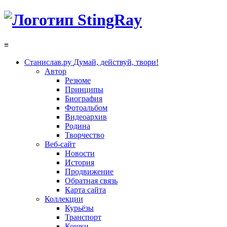
≡
Станислав.ру
Думай, действуй, твори!
Автор
Резюме
Принципы
Биография
Фотоальбом
Видеоархив
Родина
Творчество
Веб-сайт
Новости
История
Продвижение
Обратная связь
Карта сайта
Коллекции
Курьёзы
Транспорт
Кошки