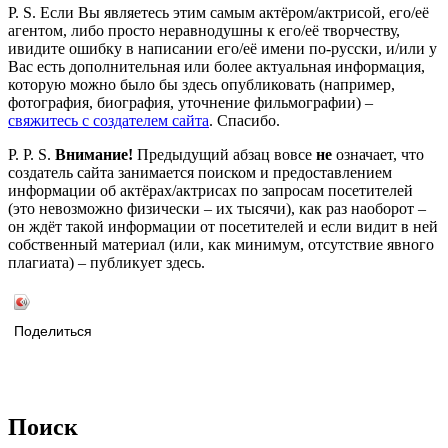
P. S. Если Вы являетесь этим самым актёром/актрисой, его/её
агентом, либо просто неравнодушны к его/её творчеству,
ивидите ошибку в написании его/её имени по-русски, и/или у
Вас есть дополнительная или более актуальная информация,
которую можно было бы здесь опубликовать (например,
фотография, биография, уточнение фильмографии) –
свяжитесь с создателем сайта
. Спасибо.
P. P. S.
Внимание!
Предыдущий абзац вовсе
не
означает, что
создатель сайта занимается поиском и предоставлением
информации об актёрах/актрисах по запросам посетителей
(это невозможно физически – их тысячи), как раз наоборот –
он ждёт такой информации от посетителей и если видит в ней
собственный материал (или, как минимум, отсутствие явного
плагиата) – публикует здесь.
Поделиться
Поиск