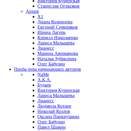
Виктория Куринская
Станислав Огрызков
Архив
X1
Диана Козинцева
Евгений Семиряков
Ирина Лагерь
Кирилл Николаенко
Лариса Малышева
Лианесс
Марина Аверьянова
Наталья Зубрилина
Олег Бабулин
Проба пера
начинающих авторов
NaMe
А.К.А.
Будаев
Виктория Куринская
Лариса Малышева
Лианесс
Людмила Котане
Николай Козлов
Оксана Панкрушина
Олег Бабулин
Павел Шамин