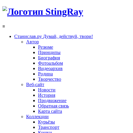
≡
Станислав.ру
Думай, действуй, твори!
Автор
Резюме
Принципы
Биография
Фотоальбом
Видеоархив
Родина
Творчество
Веб-сайт
Новости
История
Продвижение
Обратная связь
Карта сайта
Коллекции
Курьёзы
Транспорт
Кошки