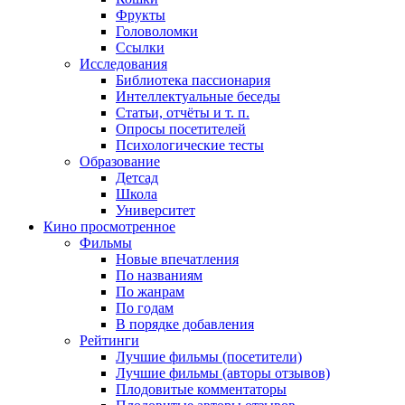
Фрукты
Головоломки
Ссылки
Исследования
Библиотека пассионария
Интеллектуальные беседы
Статьи, отчёты и т. п.
Опросы посетителей
Психологические тесты
Образование
Детсад
Школа
Университет
Кино
просмотренное
Фильмы
Новые впечатления
По названиям
По жанрам
По годам
В порядке добавления
Рейтинги
Лучшие фильмы (посетители)
Лучшие фильмы (авторы отзывов)
Плодовитые комментаторы