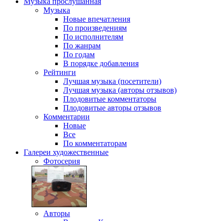
Музыка
прослушанная
Музыка
Новые впечатления
По произведениям
По исполнителям
По жанрам
По годам
В порядке добавления
Рейтинги
Лучшая музыка (посетители)
Лучшая музыка (авторы отзывов)
Плодовитые комментаторы
Плодовитые авторы отзывов
Комментарии
Новые
Все
По комментаторам
Галереи
художественные
Фотосерия
Авторы