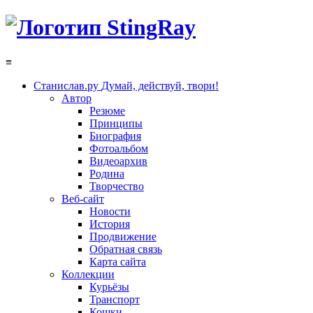
≡
Станислав.ру
Думай, действуй, твори!
Автор
Резюме
Принципы
Биография
Фотоальбом
Видеоархив
Родина
Творчество
Веб-сайт
Новости
История
Продвижение
Обратная связь
Карта сайта
Коллекции
Курьёзы
Транспорт
Кошки