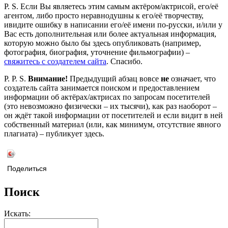
P. S. Если Вы являетесь этим самым актёром/актрисой, его/её
агентом, либо просто неравнодушны к его/её творчеству,
ивидите ошибку в написании его/её имени по-русски, и/или у
Вас есть дополнительная или более актуальная информация,
которую можно было бы здесь опубликовать (например,
фотография, биография, уточнение фильмографии) –
свяжитесь с создателем сайта
. Спасибо.
P. P. S.
Внимание!
Предыдущий абзац вовсе
не
означает, что
создатель сайта занимается поиском и предоставлением
информации об актёрах/актрисах по запросам посетителей
(это невозможно физически – их тысячи), как раз наоборот –
он ждёт такой информации от посетителей и если видит в ней
собственный материал (или, как минимум, отсутствие явного
плагиата) – публикует здесь.
Поделиться
Поиск
Искать: