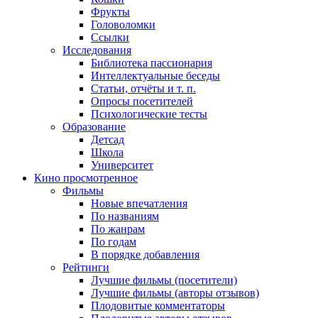
Фрукты
Головоломки
Ссылки
Исследования
Библиотека пассионария
Интеллектуальные беседы
Статьи, отчёты и т. п.
Опросы посетителей
Психологические тесты
Образование
Детсад
Школа
Университет
Кино
просмотренное
Фильмы
Новые впечатления
По названиям
По жанрам
По годам
В порядке добавления
Рейтинги
Лучшие фильмы (посетители)
Лучшие фильмы (авторы отзывов)
Плодовитые комментаторы