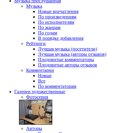
Музыка
прослушанная
Музыка
Новые впечатления
По произведениям
По исполнителям
По жанрам
По годам
В порядке добавления
Рейтинги
Лучшая музыка (посетители)
Лучшая музыка (авторы отзывов)
Плодовитые комментаторы
Плодовитые авторы отзывов
Комментарии
Новые
Все
По комментаторам
Галереи
художественные
Фотосерия
Авторы