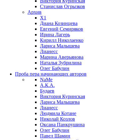
Виктория Куринская
Станислав Огрызков
Архив
X1
Диана Козинцева
Евгений Семиряков
Ирина Лагерь
Кирилл Николаенко
Лариса Малышева
Лианесс
Марина Аверьянова
Наталья Зубрилина
Олег Бабулин
Проба пера
начинающих авторов
NaMe
А.К.А.
Будаев
Виктория Куринская
Лариса Малышева
Лианесс
Людмила Котане
Николай Козлов
Оксана Панкрушина
Олег Бабулин
Павел Шамин