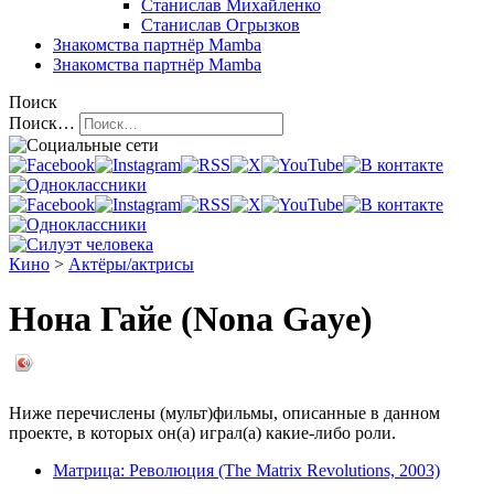
Станислав Михайленко
Станислав Огрызков
Знакомства
партнёр Mamba
Знакомства
партнёр Mamba
Поиск
Поиск…
Кино
>
Актёры/актрисы
Нона Гайе (Nona Gaye)
Ниже перечислены (мульт)фильмы, описанные в данном
проекте, в которых он(а) играл(а) какие-либо роли.
Матрица: Революция (The Matrix Revolutions, 2003)