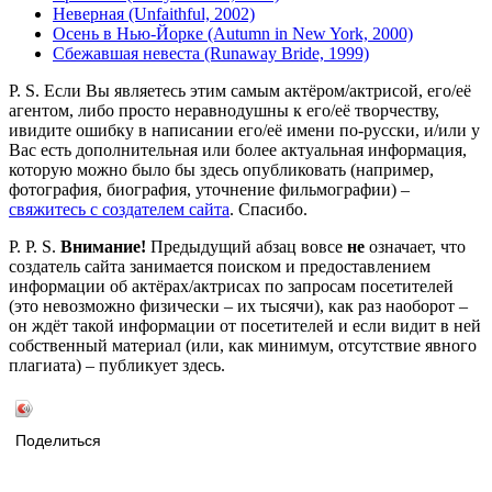
Неверная (Unfaithful, 2002)
Осень в Нью-Йорке (Autumn in New York, 2000)
Сбежавшая невеста (Runaway Bride, 1999)
P. S. Если Вы являетесь этим самым актёром/актрисой, его/её
агентом, либо просто неравнодушны к его/её творчеству,
ивидите ошибку в написании его/её имени по-русски, и/или у
Вас есть дополнительная или более актуальная информация,
которую можно было бы здесь опубликовать (например,
фотография, биография, уточнение фильмографии) –
свяжитесь с создателем сайта
. Спасибо.
P. P. S.
Внимание!
Предыдущий абзац вовсе
не
означает, что
создатель сайта занимается поиском и предоставлением
информации об актёрах/актрисах по запросам посетителей
(это невозможно физически – их тысячи), как раз наоборот –
он ждёт такой информации от посетителей и если видит в ней
собственный материал (или, как минимум, отсутствие явного
плагиата) – публикует здесь.
Поделиться