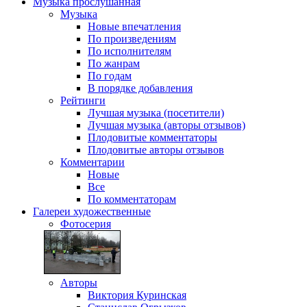
Музыка
прослушанная
Музыка
Новые впечатления
По произведениям
По исполнителям
По жанрам
По годам
В порядке добавления
Рейтинги
Лучшая музыка (посетители)
Лучшая музыка (авторы отзывов)
Плодовитые комментаторы
Плодовитые авторы отзывов
Комментарии
Новые
Все
По комментаторам
Галереи
художественные
Фотосерия
Авторы
Виктория Куринская