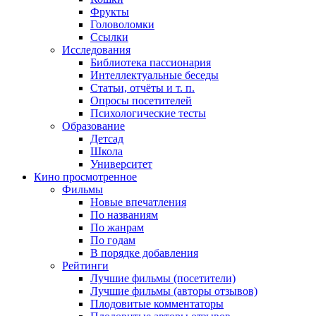
Фрукты
Головоломки
Ссылки
Исследования
Библиотека пассионария
Интеллектуальные беседы
Статьи, отчёты и т. п.
Опросы посетителей
Психологические тесты
Образование
Детсад
Школа
Университет
Кино
просмотренное
Фильмы
Новые впечатления
По названиям
По жанрам
По годам
В порядке добавления
Рейтинги
Лучшие фильмы (посетители)
Лучшие фильмы (авторы отзывов)
Плодовитые комментаторы