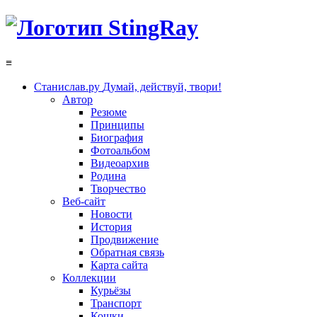
≡
Станислав.ру
Думай, действуй, твори!
Автор
Резюме
Принципы
Биография
Фотоальбом
Видеоархив
Родина
Творчество
Веб-сайт
Новости
История
Продвижение
Обратная связь
Карта сайта
Коллекции
Курьёзы
Транспорт
Кошки