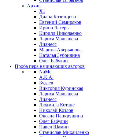
Станислав Огрызков
Архив
X1
Диана Козинцева
Евгений Семиряков
Ирина Лагерь
Кирилл Николаенко
Лариса Малышева
Лианесс
Марина Аверьянова
Наталья Зубрилина
Олег Бабулин
Проба пера
начинающих авторов
NaMe
А.К.А.
Будаев
Виктория Куринская
Лариса Малышева
Лианесс
Людмила Котане
Николай Козлов
Оксана Панкрушина
Олег Бабулин
Павел Шамин
Станислав Михайленко