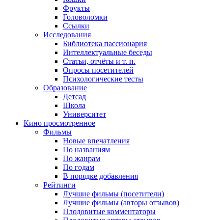
Фрукты
Головоломки
Ссылки
Исследования
Библиотека пассионария
Интеллектуальные беседы
Статьи, отчёты и т. п.
Опросы посетителей
Психологические тесты
Образование
Детсад
Школа
Университет
Кино
просмотренное
Фильмы
Новые впечатления
По названиям
По жанрам
По годам
В порядке добавления
Рейтинги
Лучшие фильмы (посетители)
Лучшие фильмы (авторы отзывов)
Плодовитые комментаторы