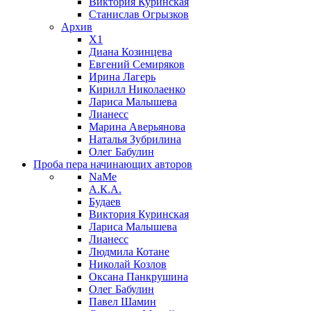
Виктория Куринская
Станислав Огрызков
Архив
X1
Диана Козинцева
Евгений Семиряков
Ирина Лагерь
Кирилл Николаенко
Лариса Малышева
Лианесс
Марина Аверьянова
Наталья Зубрилина
Олег Бабулин
Проба пера
начинающих авторов
NaMe
А.К.А.
Будаев
Виктория Куринская
Лариса Малышева
Лианесс
Людмила Котане
Николай Козлов
Оксана Панкрушина
Олег Бабулин
Павел Шамин