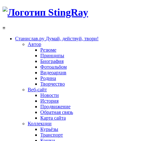
≡
Станислав.ру
Думай, действуй, твори!
Автор
Резюме
Принципы
Биография
Фотоальбом
Видеоархив
Родина
Творчество
Веб-сайт
Новости
История
Продвижение
Обратная связь
Карта сайта
Коллекции
Курьёзы
Транспорт
Кошки