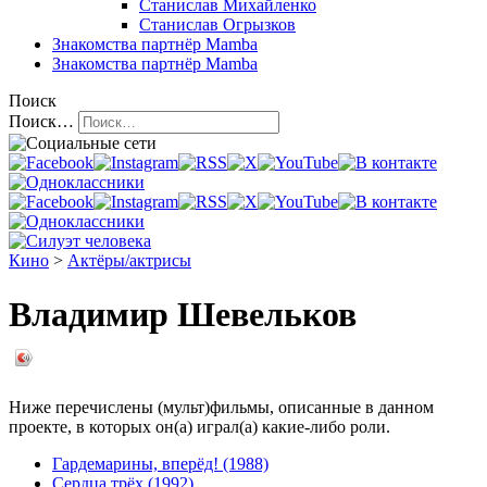
Станислав Михайленко
Станислав Огрызков
Знакомства
партнёр Mamba
Знакомства
партнёр Mamba
Поиск
Поиск…
Кино
>
Актёры/актрисы
Владимир Шевельков
Ниже перечислены (мульт)фильмы, описанные в данном
проекте, в которых он(а) играл(а) какие-либо роли.
Гардемарины, вперёд! (1988)
Сердца трёх (1992)