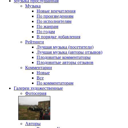
Музыка
прослушанная
Музыка
Новые впечатления
По произведениям
По исполнителям
По жанрам
По годам
В порядке добавления
Рейтинги
Лучшая музыка (посетители)
Лучшая музыка (авторы отзывов)
Плодовитые комментаторы
Плодовитые авторы отзывов
Комментарии
Новые
Все
По комментаторам
Галереи
художественные
Фотосерия
Авторы